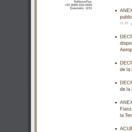
Teléfono/Fax:
+52 (999) 930-0900
Extensión: 1151
ANEXO
publi
01-26
DECRE
dispo
Aerop
DECRE
de la
DECRE
de la
ANEXO
Fianz
la Te
ACUER