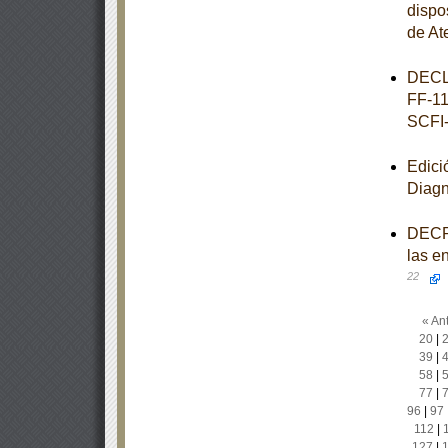
dispo
de At
DECL
FF-11
SCFI
Edici
Diagn
DECRE
las e
22
« Ant
20
|
39
|
58
|
77
|
96
|
97
112
|
127
|