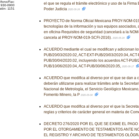
éfono/Fax:
el que se regula el trámite electrónico y uso de la Firma 
 930-0900
sión: 1151
Poder Judicia
2020-09-24
PROYECTO de Norma Oficial Mexicana PROY-NOM-019
tecnologías de la información y sus equipos asociados,
en oficina-Requisitos de seguridad (cancelará a la NO
cancela al PROY-NOM-019-SCFI-2016).
2020-09-24
ACUERDO mediante el cual se modifican y adicionan lo
PUB/20/03/2020.02, ACT-EXT-PUB/20/03/2020.04, ACT-
PUB/30/04/2020.02, incluyendo los acuerdos ACT-PUB/
PUB/10/06/2020.04, ACT-PUB/30/06/2020.05,
2020-09-17
ACUERDO que modifica al diverso por el que se dan a c
deberán utilizarse para realizar trámites ante la Secreta
Nacional de Metrología, el Servicio Geológico Mexicano,
Fomento Minero, la P
2020-09-04
ACUERDO que modifica al diverso por el que la Secreta
reglas y criterios de carácter general en materia de Come
DECRETO 276/2020 POR EL QUE SE EXIME EL PAG
POR EL OTORGAMIENTO DE TESTAMENTOS ANTE NO
EL REGISTRO Y ARCHIVO DE TESTAMENTOS OLÓGR