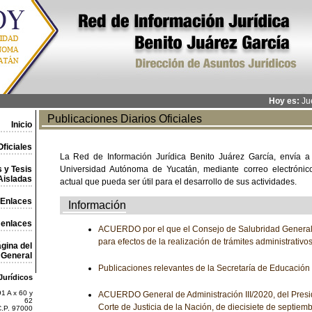
Hoy es:
Jue
Publicaciones Diarios Oficiales
Inicio
ficiales
La Red de Información Jurídica Benito Juárez García, envía a
 y Tesis
Universidad Autónoma de Yucatán, mediante correo electrónico,
Aisladas
actual que pueda ser útil para el desarrollo de sus actividades.
Enlaces
Información
 enlaces
ACUERDO por el que el Consejo de Salubridad General
para efectos de la realización de trámites administrativo
gina del
General
Publicaciones relevantes de la Secretaría de Educación
Jurídicos
1 A x 60 y
ACUERDO General de Administración III/2020, del Pres
62
Corte de Justicia de la Nación, de diecisiete de septiemb
C.P. 97000