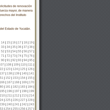
licitudes de renovación
 fuerza mayor, de manera
rechos del Instituto
 del Estado de Yucatán.
|
14
|
15
|
16
|
17
|
18
|
19
|
|
33
|
34
|
35
|
36
|
37
|
38
|
|
52
|
53
|
54
|
55
|
56
|
57
|
|
71
|
72
|
73
|
74
|
75
|
76
|
|
90
|
91
|
92
|
93
|
94
|
95
|
107
|
108
|
109
|
110
|
111
|
22
|
123
|
124
|
125
|
126
|
137
|
138
|
139
|
140
|
141
51
|
152
|
153
|
154
|
155
|
166
|
167
|
168
|
169
|
170
80
|
181
|
182
|
183
|
184
|
195
|
196
|
197
|
198
|
199
210
|
211
|
212
|
213
|
214
24
|
225
|
226
|
227
|
228
|
239
|
240
|
241
|
242
|
243
53
|
254
|
255
|
256
|
257
|