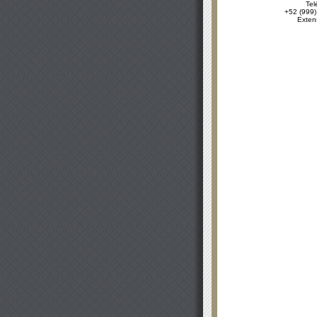
Tel
+52 (999)
Exten