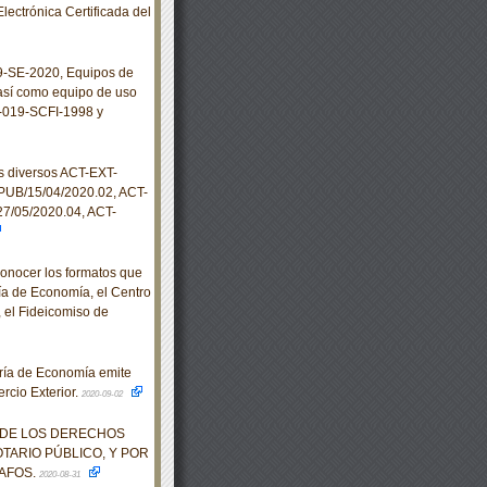
Electrónica Certificada del
-SE-2020, Equipos de
 así como equipo de uso
M-019-SCFI-1998 y
s diversos ACT-EXT-
PUB/15/04/2020.02, ACT-
27/05/2020.04, ACT-
onocer los formatos que
ría de Economía, el Centro
 el Fideicomiso de
ría de Economía emite
rcio Exterior.
2020-09-02
O DE LOS DERECHOS
TARIO PÚBLICO, Y POR
AFOS.
2020-08-31