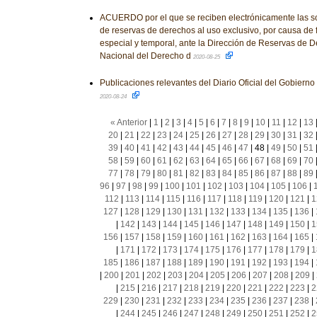
ACUERDO por el que se reciben electrónicamente las so
de reservas de derechos al uso exclusivo, por causa de
especial y temporal, ante la Dirección de Reservas de De
Nacional del Derecho d
2020-08-25
Publicaciones relevantes del Diario Oficial del Gobierno
2020-08-24
« Anterior
|
1
|
2
|
3
|
4
|
5
|
6
|
7
|
8
|
9
|
10
|
11
|
12
|
13
20
|
21
|
22
|
23
|
24
|
25
|
26
|
27
|
28
|
29
|
30
|
31
|
32
39
|
40
|
41
|
42
|
43
|
44
|
45
|
46
|
47
|
48
|
49
|
50
|
51
58
|
59
|
60
|
61
|
62
|
63
|
64
|
65
|
66
|
67
|
68
|
69
|
70
77
|
78
|
79
|
80
|
81
|
82
|
83
|
84
|
85
|
86
|
87
|
88
|
89
96
|
97
|
98
|
99
|
100
|
101
|
102
|
103
|
104
|
105
|
106
|
112
|
113
|
114
|
115
|
116
|
117
|
118
|
119
|
120
|
121
|
1
127
|
128
|
129
|
130
|
131
|
132
|
133
|
134
|
135
|
136
|
|
142
|
143
|
144
|
145
|
146
|
147
|
148
|
149
|
150
|
1
156
|
157
|
158
|
159
|
160
|
161
|
162
|
163
|
164
|
165
|
|
171
|
172
|
173
|
174
|
175
|
176
|
177
|
178
|
179
|
1
185
|
186
|
187
|
188
|
189
|
190
|
191
|
192
|
193
|
194
|
|
200
|
201
|
202
|
203
|
204
|
205
|
206
|
207
|
208
|
209
|
|
215
|
216
|
217
|
218
|
219
|
220
|
221
|
222
|
223
|
2
229
|
230
|
231
|
232
|
233
|
234
|
235
|
236
|
237
|
238
|
|
244
|
245
|
246
|
247
|
248
|
249
|
250
|
251
|
252
|
2