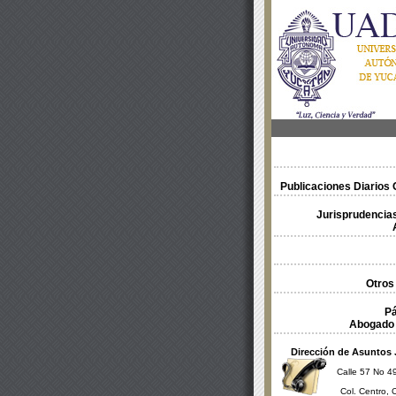
Publicaciones Diarios O
Jurisprudencias
Otros
Pá
Abogado 
Dirección de Asuntos 
Calle 57 No 49
Col. Centro, 