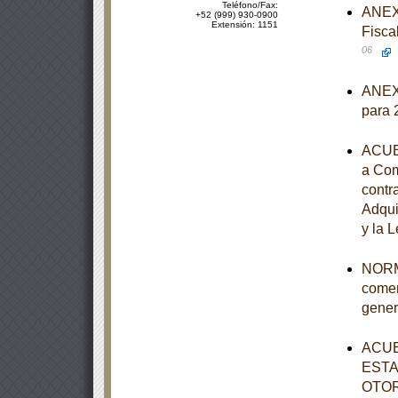
Teléfono/Fax:
ANEXO
+52 (999) 930-0900
Extensión: 1151
Fisca
06
ANEXO
para 
ACUER
a Com
contr
Adqui
y la 
NORMA
comer
gener
ACUE
ESTA
OTOR