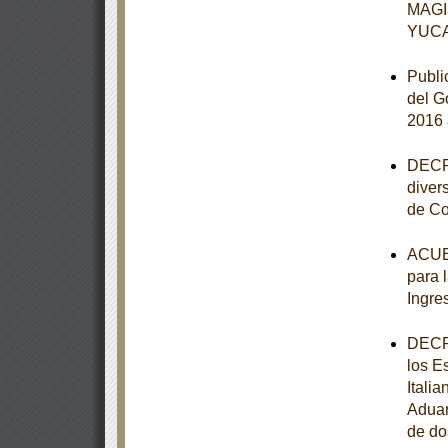
MAGI
YUC
Publi
del G
2016 
DECRE
diver
de Co
ACUER
para 
Ingre
DECRE
los E
Itali
Aduan
de do