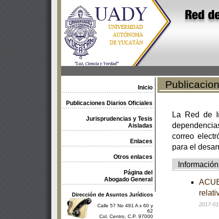
Publicacione
Inicio
Publicaciones Diarios Oficiales
La Red de In
Jurisprudencias y Tesis
dependencia
Aisladas
correo electr
Enlaces
para el desar
Otros enlaces
Información
Página del
Abogado General
ACUER
relat
Dirección de Asuntos Jurídicos
2017-01
Calle 57 No 491 A x 60 y
62
Col. Centro, C.P. 97000