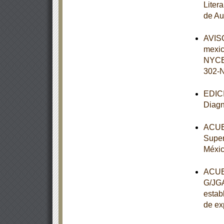
Litera
de Au
AVISO
mexi
NYCE
302-
EDICI
Diagn
ACUER
Super
Méxi
ACUER
G/JGA
establ
de ex