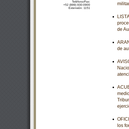
Teléfono/Fax:
milit
+52 (999) 930-0900
Extensión: 1151
LISTA
proce
de Au
ARANC
de au
AVISO
Nacio
atenc
ACUER
medid
Tribun
ejerci
OFICI
los f