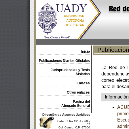
Publicacione
Inicio
Publicaciones Diarios Oficiales
La Red de In
Jurisprudencias y Tesis
dependencia
Aisladas
correo electr
Enlaces
para el desar
Otros enlaces
Información
Página del
Abogado General
ACUER
primer
Dirección de Asuntos Jurídicos
Escue
Calle 57 No 491 A x 60 y
62
admin
Col. Centro, C.P. 97000