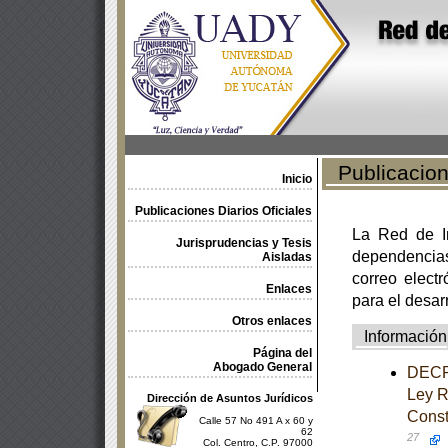
Publicacione
Inicio
Publicaciones Diarios Oficiales
La Red de In
Jurisprudencias y Tesis
dependencia
Aisladas
correo electr
Enlaces
para el desar
Otros enlaces
Información
Página del
Abogado General
DECRE
Ley Re
Dirección de Asuntos Jurídicos
Const
Calle 57 No 491 A x 60 y
62
27
Col. Centro, C.P. 97000