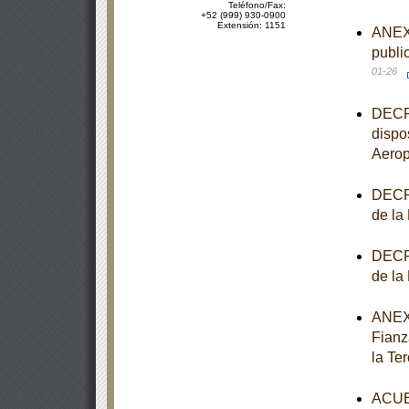
Teléfono/Fax:
+52 (999) 930-0900
Extensión: 1151
ANEXO
publi
01-26
DECRE
dispo
Aerop
DECRE
de la
DECRE
de la
ANEXO
Fianz
la Te
ACUER