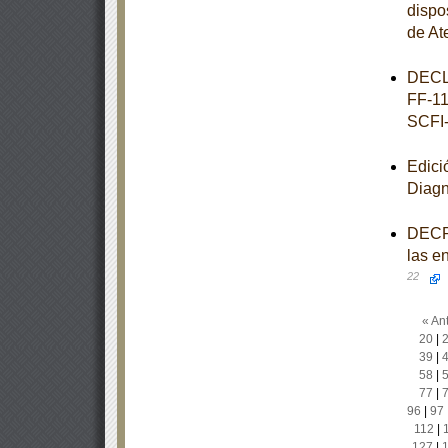
dispo
de At
DECL
FF-11
SCFI
Edici
Diagn
DECRE
las e
22
« Ant
20
|
39
|
58
|
77
|
96
|
97
112
|
127
|