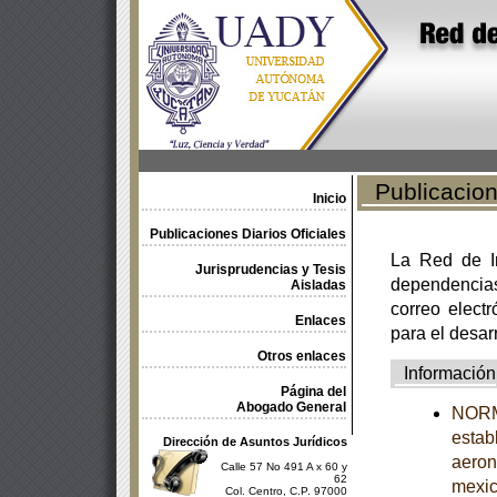
Publicacione
Inicio
Publicaciones Diarios Oficiales
La Red de In
Jurisprudencias y Tesis
dependencia
Aisladas
correo electr
Enlaces
para el desar
Otros enlaces
Información
Página del
Abogado General
NORM
estab
Dirección de Asuntos Jurídicos
aeron
Calle 57 No 491 A x 60 y
62
mexi
Col. Centro, C.P. 97000