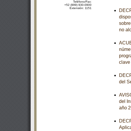
Teléfono/Fax:
+52 (999) 930-0900
Extensión: 1151
DECRE
dispo
sobre
no al
ACUER
númer
progr
clave
DECRE
del S
AVISO
del I
año 
DECRE
Aplic