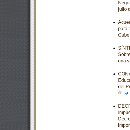
Negoc
julio
Acuer
para 
Guber
SÍNTE
Sobre
una v
CONVE
Educa
del P
06
DECRE
Impue
Decre
import