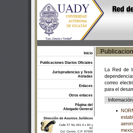
Publicacione
Inicio
Publicaciones Diarios Oficiales
La Red de In
Jurisprudencias y Tesis
dependencia
Aisladas
correo electr
Enlaces
para el desar
Otros enlaces
Información
Página del
Abogado General
NORM
estab
Dirección de Asuntos Jurídicos
aeron
Calle 57 No 491 A x 60 y
62
mexi
Col. Centro, C.P. 97000