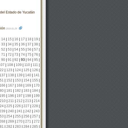
o del Estado de Yucatán
ción
2019-01-29
|
14
|
15
|
16
|
17
|
18
|
19
|
|
33
|
34
|
35
|
36
|
37
|
38
|
|
52
|
53
|
54
|
55
|
56
|
57
|
|
71
|
72
|
73
|
74
|
75
|
76
|
|
90
|
91
|
92
|
93
|
94
|
95
|
107
|
108
|
109
|
110
|
111
|
22
|
123
|
124
|
125
|
126
|
137
|
138
|
139
|
140
|
141
51
|
152
|
153
|
154
|
155
|
166
|
167
|
168
|
169
|
170
80
|
181
|
182
|
183
|
184
|
195
|
196
|
197
|
198
|
199
210
|
211
|
212
|
213
|
214
24
|
225
|
226
|
227
|
228
|
239
|
240
|
241
|
242
|
243
53
|
254
|
255
|
256
|
257
|
268
|
269
|
270
|
271
|
272
81
|
282
|
283
|
284
|
285
|