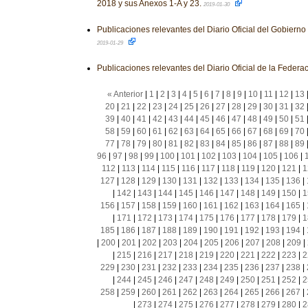
2018 y sus Anexos 1-A y 23.
2019-01-30
Publicaciones relevantes del Diario Oficial del Gobiern
2019-01-29
Publicaciones relevantes del Diario Oficial de la Federa
« Anterior
|
1
|
2
|
3
|
4
|
5
|
6
|
7
|
8
|
9
|
10
|
11
|
12
|
13
20
|
21
|
22
|
23
|
24
|
25
|
26
|
27
|
28
|
29
|
30
|
31
|
32
39
|
40
|
41
|
42
|
43
|
44
|
45
|
46
|
47
|
48
|
49
|
50
|
51
58
|
59
|
60
|
61
|
62
|
63
|
64
|
65
|
66
|
67
|
68
|
69
|
70
77
|
78
|
79
|
80
|
81
|
82
|
83
|
84
|
85
|
86
|
87
|
88
|
89
96
|
97
|
98
|
99
|
100
|
101
|
102
|
103
|
104
|
105
|
106
|
112
|
113
|
114
|
115
|
116
|
117
|
118
|
119
|
120
|
121
|
1
127
|
128
|
129
|
130
|
131
|
132
|
133
|
134
|
135
|
136
|
|
142
|
143
|
144
|
145
|
146
|
147
|
148
|
149
|
150
|
1
156
|
157
|
158
|
159
|
160
|
161
|
162
|
163
|
164
|
165
|
|
171
|
172
|
173
|
174
|
175
|
176
|
177
|
178
|
179
|
1
185
|
186
|
187
|
188
|
189
|
190
|
191
|
192
|
193
|
194
|
|
200
|
201
|
202
|
203
|
204
|
205
|
206
|
207
|
208
|
209
|
|
215
|
216
|
217
|
218
|
219
|
220
|
221
|
222
|
223
|
2
229
|
230
|
231
|
232
|
233
|
234
|
235
|
236
|
237
|
238
|
|
244
|
245
|
246
|
247
|
248
|
249
|
250
|
251
|
252
|
2
258
|
259
|
260
|
261
|
262
|
263
|
264
|
265
|
266
|
267
|
|
273
|
274
|
275
|
276
|
277
|
278
|
279
|
280
|
2