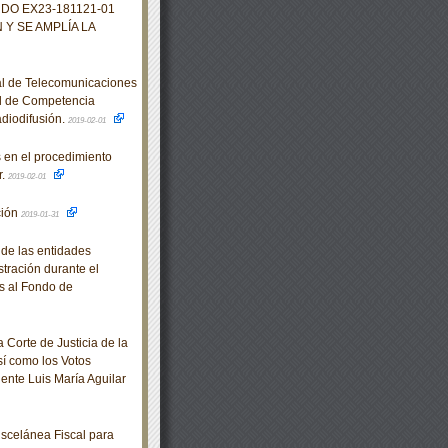
DO EX23-181121-01
Y SE AMPLÍA LA
al de Telecomunicaciones
al de Competencia
diodifusión.
2019-02-01
 en el procedimiento
r.
2019-02-01
ción
2019-01-31
 de las entidades
stración durante el
es al Fondo de
Corte de Justicia de la
sí como los Votos
dente Luis María Aguilar
scelánea Fiscal para