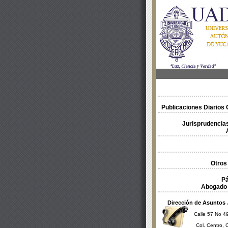
Publicaciones Diarios O
Jurisprudencias
Otros
Pá
Abogado 
Dirección de Asuntos 
Calle 57 No 49
Col. Centro, 