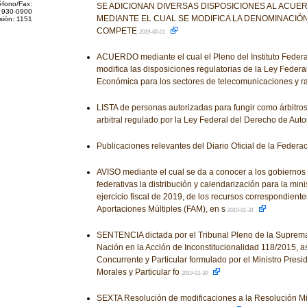
éfono/Fax:
SE ADICIONAN DIVERSAS DISPOSICIONES AL ACUER
 930-0900
MEDIANTE EL CUAL SE MODIFICA LA DENOMINACIÓN 
sión: 1151
COMPETE
2019-02-01
ACUERDO mediante el cual el Pleno del Instituto Feder
modifica las disposiciones regulatorias de la Ley Feder
Económica para los sectores de telecomunicaciones y ra
LISTA de personas autorizadas para fungir como árbitros
arbitral regulado por la Ley Federal del Derecho de Auto
Publicaciones relevantes del Diario Oficial de la Federa
AVISO mediante el cual se da a conocer a los gobiernos
federativas la distribución y calendarización para la mini
ejercicio fiscal de 2019, de los recursos correspondient
Aportaciones Múltiples (FAM), en s
2019-01-31
SENTENCIA dictada por el Tribunal Pleno de la Suprema 
Nación en la Acción de Inconstitucionalidad 118/2015, a
Concurrente y Particular formulado por el Ministro Presi
Morales y Particular fo
2019-01-30
SEXTA Resolución de modificaciones a la Resolución Mi