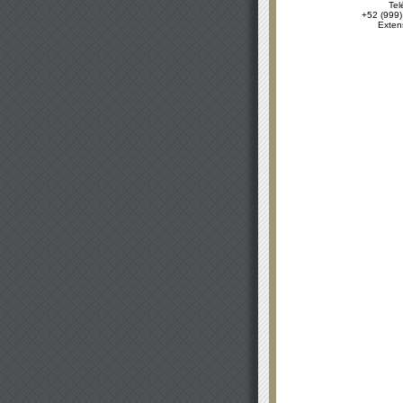
Tel
+52 (999)
Exten