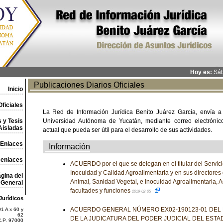
Hoy es:
Sáb
Publicaciones Diarios Oficiales
Inicio
ficiales
La Red de Información Jurídica Benito Juárez García, envía a
 y Tesis
Universidad Autónoma de Yucatán, mediante correo electrónico,
Aisladas
actual que pueda ser útil para el desarrollo de sus actividades.
Enlaces
Información
 enlaces
ACUERDO por el que se delegan en el titular del Servic
Inocuidad y Calidad Agroalimentaria y en sus directores
gina del
Animal, Sanidad Vegetal, e Inocuidad Agroalimentaria, A
General
facultades y funciones
2019-02-05
Jurídicos
ACUERDO GENERAL NÚMERO EX02-190123-01 DEL
1 A x 60 y
62
DE LA JUDICATURA DEL PODER JUDICIAL DEL ESTA
C.P. 97000