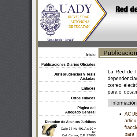
Publicacione
Inicio
Publicaciones Diarios Oficiales
La Red de In
Jurisprudencias y Tesis
dependencia
Aisladas
correo electr
Enlaces
para el desar
Otros enlaces
Información
Página del
Abogado General
ACUER
artícu
Dirección de Asuntos Jurídicos
fracc
Calle 57 No 491 A x 60 y
62
para 
Col. Centro, C.P. 97000