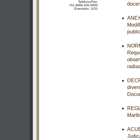
Teléfono/Fax:
docen
+52 (999) 930-0900
Extensión: 1151
ANEXO
Modif
publi
NORM
Reque
obser
radia
DECRE
diver
Docum
REGL
Marít
ACUER
Judic