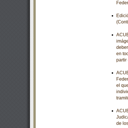
Feder
Edici
(Cont
ACUER
imáge
deber
en to
partir
ACUER
Feder
el qu
indiv
trami
ACUER
Judic
de lo