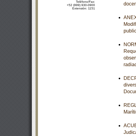
Teléfono/Fax:
docen
+52 (999) 930-0900
Extensión: 1151
ANEXO
Modif
publi
NORM
Reque
obser
radia
DECRE
diver
Docum
REGL
Marít
ACUER
Judic