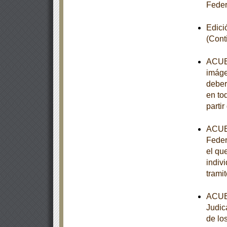
Feder
Edici
(Cont
ACUER
imáge
deber
en to
partir
ACUER
Feder
el qu
indiv
trami
ACUER
Judic
de lo