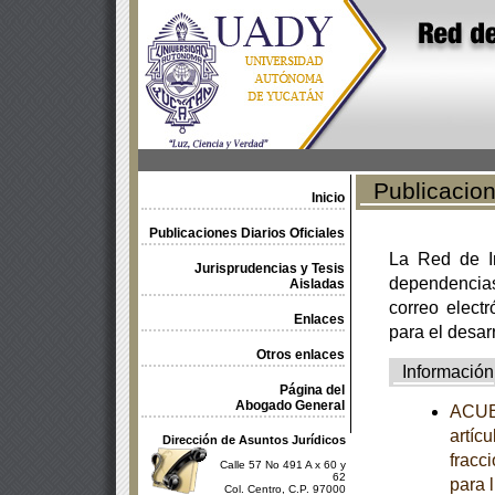
Publicacione
Inicio
Publicaciones Diarios Oficiales
La Red de In
Jurisprudencias y Tesis
dependencia
Aisladas
correo electr
Enlaces
para el desar
Otros enlaces
Información
Página del
Abogado General
ACUER
artícu
Dirección de Asuntos Jurídicos
fracc
Calle 57 No 491 A x 60 y
62
para 
Col. Centro, C.P. 97000