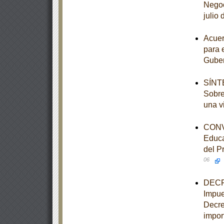
Negoc
julio
Acuer
para 
Guber
SÍNTE
Sobre
una v
CONVE
Educa
del P
06
DECRE
Impue
Decre
import