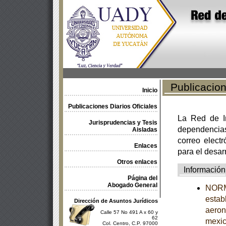
Publicacione
Inicio
Publicaciones Diarios Oficiales
La Red de In
Jurisprudencias y Tesis
dependencia
Aisladas
correo electr
Enlaces
para el desar
Otros enlaces
Información
Página del
Abogado General
NORM
estab
Dirección de Asuntos Jurídicos
aeron
Calle 57 No 491 A x 60 y
62
mexi
Col. Centro, C.P. 97000