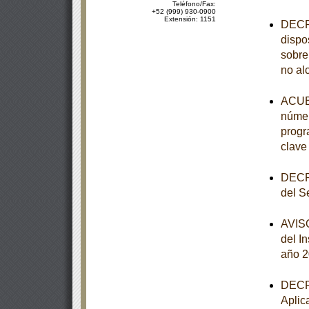
Teléfono/Fax:
+52 (999) 930-0900
Extensión: 1151
DECRE
dispo
sobre
no al
ACUER
númer
progr
clave
DECRE
del S
AVISO
del I
año 
DECRE
Aplic