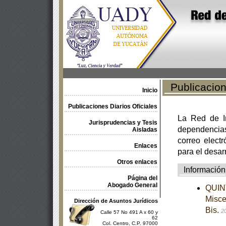
Publicacione
Inicio
Publicaciones Diarios Oficiales
La Red de In
Jurisprudencias y Tesis
dependencia
Aisladas
correo electr
Enlaces
para el desar
Otros enlaces
Información
Página del
Abogado General
QUINT
Misce
Dirección de Asuntos Jurídicos
Bis.
2
Calle 57 No 491 A x 60 y
62
Col. Centro, C.P. 97000