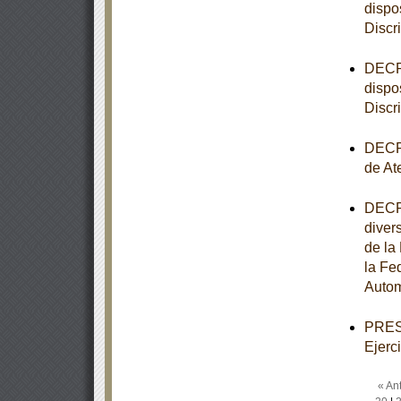
dispo
Discr
DECRE
dispo
Discr
DECRE
de At
DECRE
diver
de la
la Fe
Autom
PRESU
Ejerc
« Ant