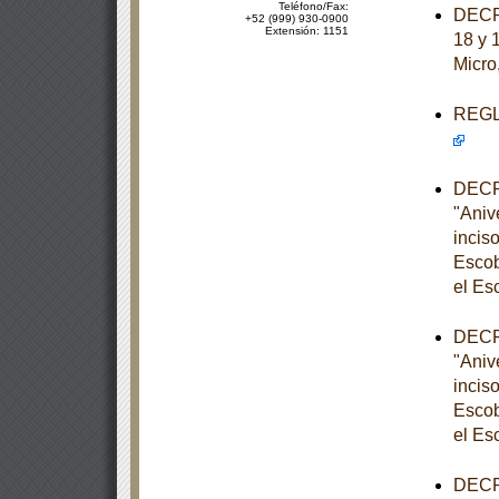
Teléfono/Fax:
DECRE
+52 (999) 930-0900
Extensión: 1151
18 y 
Micro
REGLA
DECRE
"Aniv
incis
Escob
el Es
DECRE
"Aniv
incis
Escob
el Es
DECRE