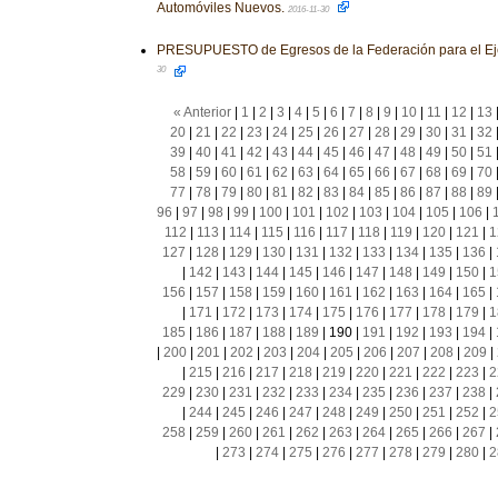
Automóviles Nuevos.
2016-11-30
PRESUPUESTO de Egresos de la Federación para el Eje
30
« Anterior
|
1
|
2
|
3
|
4
|
5
|
6
|
7
|
8
|
9
|
10
|
11
|
12
|
13
20
|
21
|
22
|
23
|
24
|
25
|
26
|
27
|
28
|
29
|
30
|
31
|
32
39
|
40
|
41
|
42
|
43
|
44
|
45
|
46
|
47
|
48
|
49
|
50
|
51
58
|
59
|
60
|
61
|
62
|
63
|
64
|
65
|
66
|
67
|
68
|
69
|
70
77
|
78
|
79
|
80
|
81
|
82
|
83
|
84
|
85
|
86
|
87
|
88
|
89
96
|
97
|
98
|
99
|
100
|
101
|
102
|
103
|
104
|
105
|
106
|
112
|
113
|
114
|
115
|
116
|
117
|
118
|
119
|
120
|
121
|
1
127
|
128
|
129
|
130
|
131
|
132
|
133
|
134
|
135
|
136
|
|
142
|
143
|
144
|
145
|
146
|
147
|
148
|
149
|
150
|
1
156
|
157
|
158
|
159
|
160
|
161
|
162
|
163
|
164
|
165
|
|
171
|
172
|
173
|
174
|
175
|
176
|
177
|
178
|
179
|
1
185
|
186
|
187
|
188
|
189
|
190
|
191
|
192
|
193
|
194
|
|
200
|
201
|
202
|
203
|
204
|
205
|
206
|
207
|
208
|
209
|
|
215
|
216
|
217
|
218
|
219
|
220
|
221
|
222
|
223
|
2
229
|
230
|
231
|
232
|
233
|
234
|
235
|
236
|
237
|
238
|
|
244
|
245
|
246
|
247
|
248
|
249
|
250
|
251
|
252
|
2
258
|
259
|
260
|
261
|
262
|
263
|
264
|
265
|
266
|
267
|
|
273
|
274
|
275
|
276
|
277
|
278
|
279
|
280
|
2