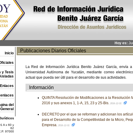
Hoy es:
Jue
Publicaciones Diarios Oficiales
Inicio
ficiales
La Red de Información Jurídica Benito Juárez García, envía a
 y Tesis
Universidad Autónoma de Yucatán, mediante correo electrónico,
Aisladas
actual que pueda ser útil para el desarrollo de sus actividades.
Enlaces
Información
 enlaces
QUINTA Resolución de Modificaciones a la Resolución M
2016 y sus anexos 1, 1-A, 15, 23 y 25-Bis.
2016-12-01
gina del
General
DECRETO por el que se reforman y adicionan los artículo
Jurídicos
para el Desarrollo de la Competitividad de la Micro, P
Empresa.
1 A x 60 y
2016-12-01
62
C.P. 97000