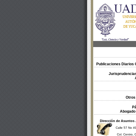
Publicaciones Diarios O
Jurisprudencias
Otros
Pá
Abogado 
Dirección de Asuntos 
Calle 57 No 49
Col. Centro, 