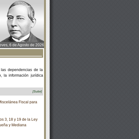
ves, 6 de Agosto de 2026
 las dependencias de la
 la información jurídica
[Subir]
iscelánea Fiscal para
s 3, 18 y 19 de la Ley
equeña y Mediana