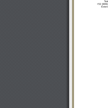
Tel
+52 (999)
Exten