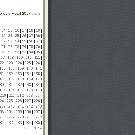
rcicio Fiscal 2017.
2016-11-
|
14
|
15
|
16
|
17
|
18
|
19
|
|
33
|
34
|
35
|
36
|
37
|
38
|
|
52
|
53
|
54
|
55
|
56
|
57
|
|
71
|
72
|
73
|
74
|
75
|
76
|
|
90
|
91
|
92
|
93
|
94
|
95
|
107
|
108
|
109
|
110
|
111
|
22
|
123
|
124
|
125
|
126
|
137
|
138
|
139
|
140
|
141
51
|
152
|
153
|
154
|
155
|
166
|
167
|
168
|
169
|
170
80
|
181
|
182
|
183
|
184
|
195
|
196
|
197
|
198
|
199
210
|
211
|
212
|
213
|
214
24
|
225
|
226
|
227
|
228
|
239
|
240
|
241
|
242
|
243
53
|
254
|
255
|
256
|
257
|
268
|
269
|
270
|
271
|
272
81
|
282
|
283
|
284
|
285
|
Siguiente »