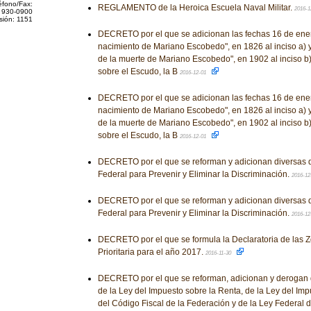
éfono/Fax:
REGLAMENTO de la Heroica Escuela Naval Militar.
2016-1
 930-0900
sión: 1151
DECRETO por el que se adicionan las fechas 16 de ener
nacimiento de Mariano Escobedo", en 1826 al inciso a) 
de la muerte de Mariano Escobedo", en 1902 al inciso b) 
sobre el Escudo, la B
2016-12-01
DECRETO por el que se adicionan las fechas 16 de ener
nacimiento de Mariano Escobedo", en 1826 al inciso a) 
de la muerte de Mariano Escobedo", en 1902 al inciso b) 
sobre el Escudo, la B
2016-12-01
DECRETO por el que se reforman y adicionan diversas d
Federal para Prevenir y Eliminar la Discriminación.
2016-12
DECRETO por el que se reforman y adicionan diversas d
Federal para Prevenir y Eliminar la Discriminación.
2016-12
DECRETO por el que se formula la Declaratoria de las 
Prioritaria para el año 2017.
2016-11-30
DECRETO por el que se reforman, adicionan y derogan 
de la Ley del Impuesto sobre la Renta, de la Ley del Imp
del Código Fiscal de la Federación y de la Ley Federal 