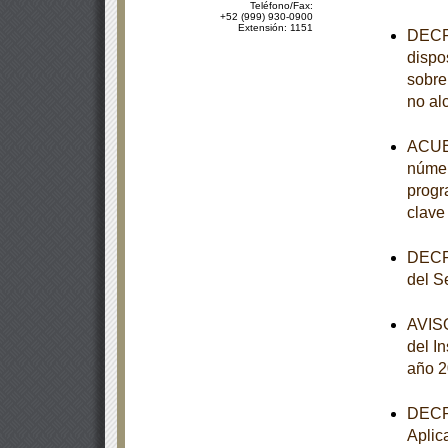
Teléfono/Fax:
+52 (999) 930-0900
Extensión: 1151
DECRE
dispo
sobre
no al
ACUER
númer
progr
clave
DECRE
del S
AVISO
del I
año 
DECRE
Aplic