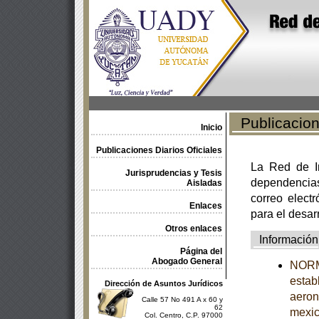
Publicacione
Inicio
Publicaciones Diarios Oficiales
La Red de In
Jurisprudencias y Tesis
dependencia
Aisladas
correo electr
Enlaces
para el desar
Otros enlaces
Información
Página del
Abogado General
NORM
estab
Dirección de Asuntos Jurídicos
aeron
Calle 57 No 491 A x 60 y
62
mexi
Col. Centro, C.P. 97000