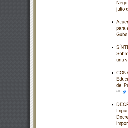
Negoc
julio
Acuer
para 
Guber
SÍNTE
Sobre
una v
CONVE
Educa
del P
06
DECRE
Impue
Decre
import