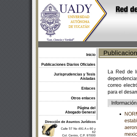
Publicacione
Inicio
Publicaciones Diarios Oficiales
La Red de In
Jurisprudencias y Tesis
dependencia
Aisladas
correo electr
Enlaces
para el desar
Otros enlaces
Información
Página del
Abogado General
NORM
estab
Dirección de Asuntos Jurídicos
aeron
Calle 57 No 491 A x 60 y
62
mexi
Col. Centro, C.P. 97000