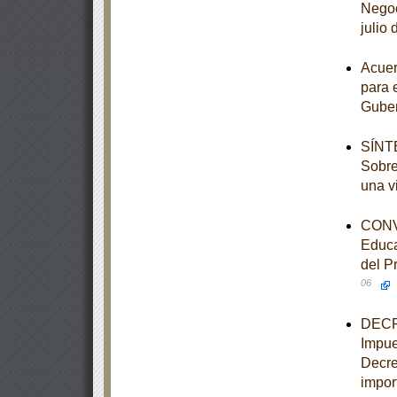
Negoc
julio
Acuer
para 
Guber
SÍNTE
Sobre
una v
CONVE
Educa
del P
06
DECRE
Impue
Decre
import