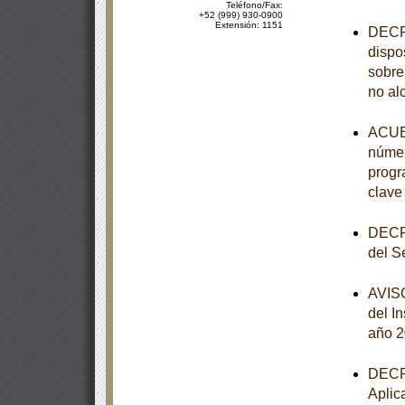
Teléfono/Fax:
+52 (999) 930-0900
Extensión: 1151
DECRE
dispo
sobre
no al
ACUER
númer
progr
clave
DECRE
del S
AVISO
del I
año 
DECRE
Aplic