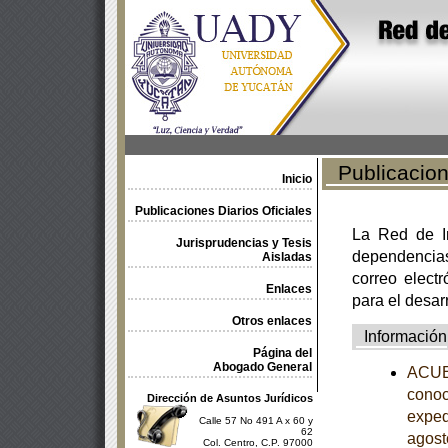
Publicacione
Inicio
Publicaciones Diarios Oficiales
La Red de In
Jurisprudencias y Tesis
dependencia
Aisladas
correo electr
Enlaces
para el desar
Otros enlaces
Información
Página del
Abogado General
ACUER
conoc
Dirección de Asuntos Jurídicos
exped
Calle 57 No 491 A x 60 y
62
agost
Col. Centro, C.P. 97000