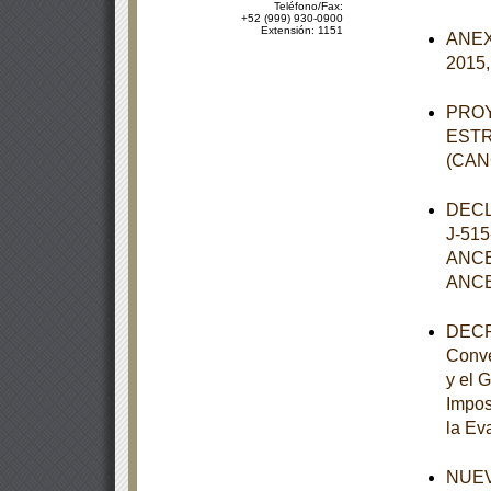
Teléfono/Fax:
+52 (999) 930-0900
Extensión: 1151
ANEXO
2015,
PROY
ESTR
(CAN
DECL
J-51
ANCE
ANCE
DECRE
Conve
y el 
Impos
la Eva
NUEVO