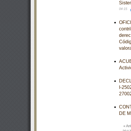
Siste
04-15
OFICI
contr
derec
Códig
valor
ACUER
Activ
DECL
I-25
2700
CONT
DE M
« Ant