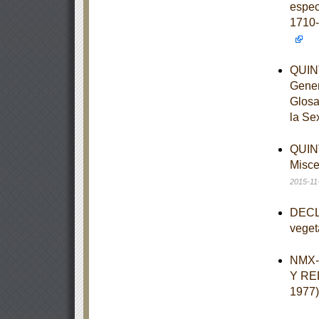
espec
1710-
QUINT
Gener
Glosa
la Se
QUINT
Misce
2015-11
DECLA
veget
NMX-
Y RE
1977