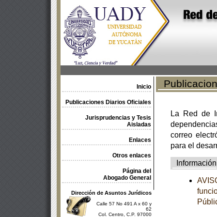
Publicacione
Inicio
Publicaciones Diarios Oficiales
La Red de In
Jurisprudencias y Tesis
dependencia
Aisladas
correo electr
Enlaces
para el desar
Otros enlaces
Información
Página del
Abogado General
AVISO
funci
Dirección de Asuntos Jurídicos
Públi
Calle 57 No 491 A x 60 y
62
Col. Centro, C.P. 97000