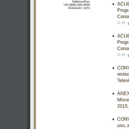
Teléfono/Fax:
ACUER
+52 (999) 930-0900
Extensión: 1151
Progr
Consu
11-24
ACUER
Progr
Consu
11-24
CONVO
reviso
Telev
ANEXO
Misce
2015
CONVO
uso, 