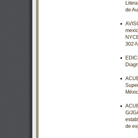
Litera
de Au
AVISO
mexi
NYCE
302-
EDICI
Diagn
ACUER
Super
Méxi
ACUER
G/JGA
establ
de ex