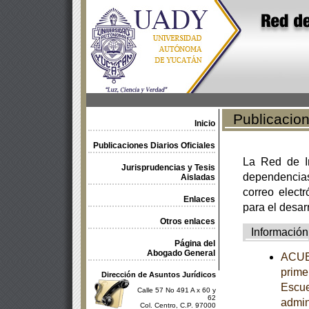
Publicacione
Inicio
Publicaciones Diarios Oficiales
La Red de In
Jurisprudencias y Tesis
dependencia
Aisladas
correo electr
Enlaces
para el desar
Otros enlaces
Información
Página del
Abogado General
ACUER
primer
Dirección de Asuntos Jurídicos
Escue
Calle 57 No 491 A x 60 y
62
admin
Col. Centro, C.P. 97000