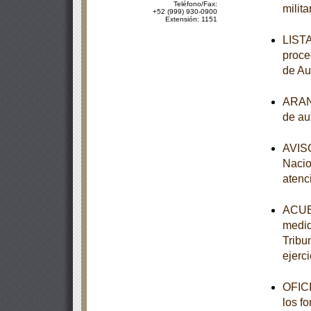
Teléfono/Fax:
milit
+52 (999) 930-0900
Extensión: 1151
LISTA
proce
de Au
ARANC
de au
AVISO
Nacio
atenc
ACUER
medid
Tribun
ejerci
OFICI
los f