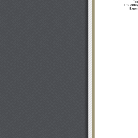
Tel
+52 (999)
Exten