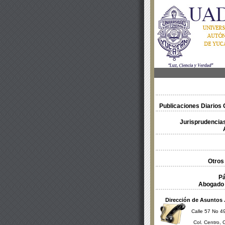
Publicaciones Diarios O
Jurisprudencias
Otros
Pá
Abogado 
Dirección de Asuntos 
Calle 57 No 49
Col. Centro, 