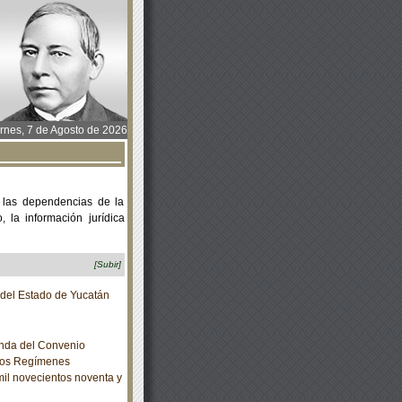
rnes, 7 de Agosto de 2026
 las dependencias de la
 la información jurídica
[Subir]
o del Estado de Yucatán
nda del Convenio
 los Regímenes
mil novecientos noventa y