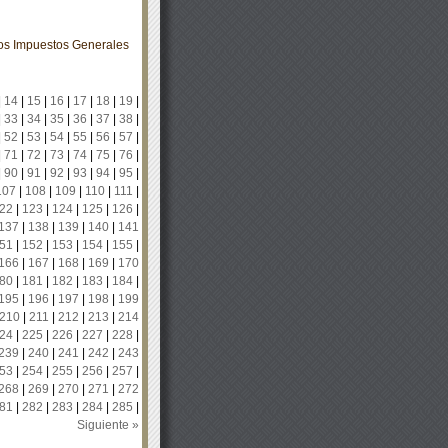
los Impuestos Generales
|
14
|
15
|
16
|
17
|
18
|
19
|
|
33
|
34
|
35
|
36
|
37
|
38
|
|
52
|
53
|
54
|
55
|
56
|
57
|
|
71
|
72
|
73
|
74
|
75
|
76
|
|
90
|
91
|
92
|
93
|
94
|
95
|
107
|
108
|
109
|
110
|
111
|
22
|
123
|
124
|
125
|
126
|
137
|
138
|
139
|
140
|
141
51
|
152
|
153
|
154
|
155
|
166
|
167
|
168
|
169
|
170
80
|
181
|
182
|
183
|
184
|
195
|
196
|
197
|
198
|
199
210
|
211
|
212
|
213
|
214
24
|
225
|
226
|
227
|
228
|
239
|
240
|
241
|
242
|
243
53
|
254
|
255
|
256
|
257
|
268
|
269
|
270
|
271
|
272
81
|
282
|
283
|
284
|
285
|
Siguiente »