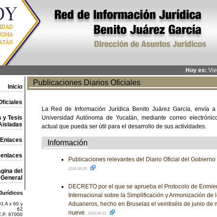
Hoy es:
Vie
Publicaciones Diarios Oficiales
Inicio
ficiales
La Red de Información Jurídica Benito Juárez García, envía a
 y Tesis
Universidad Autónoma de Yucatán, mediante correo electrónico,
Aisladas
actual que pueda ser útil para el desarrollo de sus actividades.
Enlaces
Información
 enlaces
Publicaciones relevantes del Diario Oficial del Gobiern
2018-08-29
gina del
General
DECRETO por el que se aprueba el Protocolo de Enmie
Jurídicos
Internacional sobre la Simplificación y Armonización de
Aduaneros, hecho en Bruselas el veintiséis de junio de 
1 A x 60 y
62
nueve.
2018-08-21
C.P. 97000