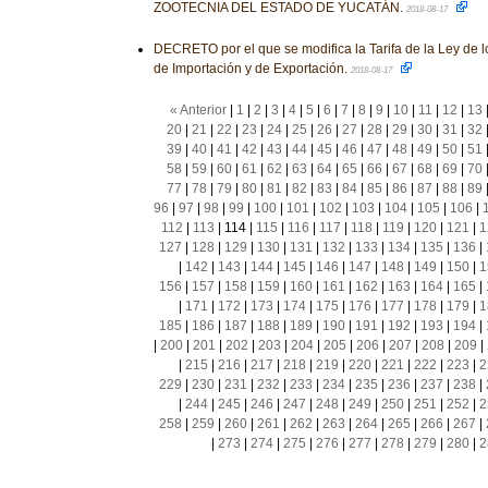
ZOOTECNIA DEL ESTADO DE YUCATÁN.
2018-08-17
DECRETO por el que se modifica la Tarifa de la Ley de 
de Importación y de Exportación.
2018-08-17
« Anterior
|
1
|
2
|
3
|
4
|
5
|
6
|
7
|
8
|
9
|
10
|
11
|
12
|
13
20
|
21
|
22
|
23
|
24
|
25
|
26
|
27
|
28
|
29
|
30
|
31
|
32
39
|
40
|
41
|
42
|
43
|
44
|
45
|
46
|
47
|
48
|
49
|
50
|
51
58
|
59
|
60
|
61
|
62
|
63
|
64
|
65
|
66
|
67
|
68
|
69
|
70
77
|
78
|
79
|
80
|
81
|
82
|
83
|
84
|
85
|
86
|
87
|
88
|
89
96
|
97
|
98
|
99
|
100
|
101
|
102
|
103
|
104
|
105
|
106
|
112
|
113
|
114
|
115
|
116
|
117
|
118
|
119
|
120
|
121
|
1
127
|
128
|
129
|
130
|
131
|
132
|
133
|
134
|
135
|
136
|
|
142
|
143
|
144
|
145
|
146
|
147
|
148
|
149
|
150
|
1
156
|
157
|
158
|
159
|
160
|
161
|
162
|
163
|
164
|
165
|
|
171
|
172
|
173
|
174
|
175
|
176
|
177
|
178
|
179
|
1
185
|
186
|
187
|
188
|
189
|
190
|
191
|
192
|
193
|
194
|
|
200
|
201
|
202
|
203
|
204
|
205
|
206
|
207
|
208
|
209
|
|
215
|
216
|
217
|
218
|
219
|
220
|
221
|
222
|
223
|
2
229
|
230
|
231
|
232
|
233
|
234
|
235
|
236
|
237
|
238
|
|
244
|
245
|
246
|
247
|
248
|
249
|
250
|
251
|
252
|
2
258
|
259
|
260
|
261
|
262
|
263
|
264
|
265
|
266
|
267
|
|
273
|
274
|
275
|
276
|
277
|
278
|
279
|
280
|
2