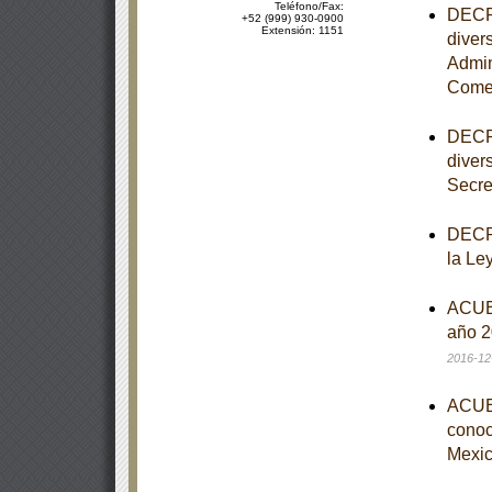
Teléfono/Fax:
DECRE
+52 (999) 930-0900
Extensión: 1151
diver
Admin
Comer
DECRE
diver
Secre
DECRE
la Le
ACUER
año 2
2016-12
ACUER
conoce
Mexic