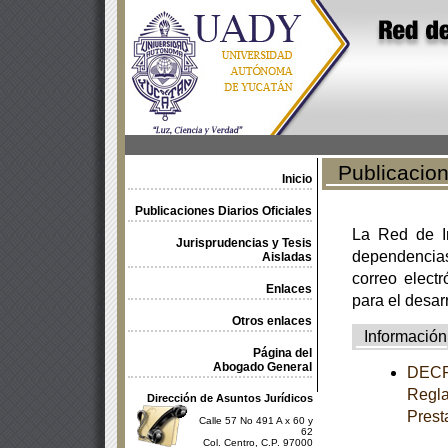
Publicacione
Inicio
Publicaciones Diarios Oficiales
La Red de In
Jurisprudencias y Tesis
dependencia
Aisladas
correo electr
Enlaces
para el desar
Otros enlaces
Información
Página del
Abogado General
DECRE
Regla
Dirección de Asuntos Jurídicos
Prest
Calle 57 No 491 A x 60 y
62
Col. Centro, C.P. 97000