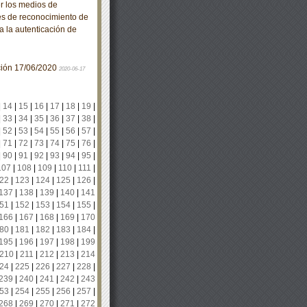
 los medios de
es de reconocimiento de
ra la autenticación de
ación 17/06/2020
2020-06-17
|
14
|
15
|
16
|
17
|
18
|
19
|
|
33
|
34
|
35
|
36
|
37
|
38
|
|
52
|
53
|
54
|
55
|
56
|
57
|
|
71
|
72
|
73
|
74
|
75
|
76
|
|
90
|
91
|
92
|
93
|
94
|
95
|
107
|
108
|
109
|
110
|
111
|
22
|
123
|
124
|
125
|
126
|
137
|
138
|
139
|
140
|
141
51
|
152
|
153
|
154
|
155
|
166
|
167
|
168
|
169
|
170
80
|
181
|
182
|
183
|
184
|
195
|
196
|
197
|
198
|
199
210
|
211
|
212
|
213
|
214
24
|
225
|
226
|
227
|
228
|
239
|
240
|
241
|
242
|
243
53
|
254
|
255
|
256
|
257
|
268
|
269
|
270
|
271
|
272