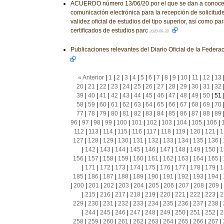
ACUERDO número 13/06/20 por el que se dan a conocer
comunicación electrónica para la recepción de solicitud
validez oficial de estudios del tipo superior, así como pa
certificados de estudios parc
2020-06-28
Publicaciones relevantes del Diario Oficial de la Feder
« Anterior
|
1
|
2
|
3
|
4
|
5
|
6
|
7
|
8
|
9
|
10
|
11
|
12
|
13
20
|
21
|
22
|
23
|
24
|
25
|
26
|
27
|
28
|
29
|
30
|
31
|
32
39
|
40
|
41
|
42
|
43
|
44
|
45
|
46
|
47
|
48
|
49
|
50
|
51
58
|
59
|
60
|
61
|
62
|
63
|
64
|
65
|
66
|
67
|
68
|
69
|
70
77
|
78
|
79
|
80
|
81
|
82
|
83
|
84
|
85
|
86
|
87
|
88
|
89
96
|
97
|
98
|
99
|
100
|
101
|
102
|
103
|
104
|
105
|
106
|
112
|
113
|
114
|
115
|
116
|
117
|
118
|
119
|
120
|
121
|
1
127
|
128
|
129
|
130
|
131
|
132
|
133
|
134
|
135
|
136
|
|
142
|
143
|
144
|
145
|
146
|
147
|
148
|
149
|
150
|
1
156
|
157
|
158
|
159
|
160
|
161
|
162
|
163
|
164
|
165
|
|
171
|
172
|
173
|
174
|
175
|
176
|
177
|
178
|
179
|
1
185
|
186
|
187
|
188
|
189
|
190
|
191
|
192
|
193
|
194
|
|
200
|
201
|
202
|
203
|
204
|
205
|
206
|
207
|
208
|
209
|
|
215
|
216
|
217
|
218
|
219
|
220
|
221
|
222
|
223
|
2
229
|
230
|
231
|
232
|
233
|
234
|
235
|
236
|
237
|
238
|
|
244
|
245
|
246
|
247
|
248
|
249
|
250
|
251
|
252
|
2
258
|
259
|
260
|
261
|
262
|
263
|
264
|
265
|
266
|
267
|