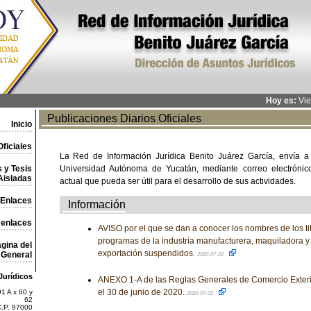
Hoy es:
Vie
Publicaciones Diarios Oficiales
Inicio
ficiales
La Red de Información Jurídica Benito Juárez García, envía a
 y Tesis
Universidad Autónoma de Yucatán, mediante correo electrónico,
Aisladas
actual que pueda ser útil para el desarrollo de sus actividades.
Enlaces
Información
 enlaces
AVISO por el que se dan a conocer los nombres de los ti
programas de la industria manufacturera, maquiladora y 
gina del
exportación suspendidos.
General
2020-07-02
Jurídicos
ANEXO 1-A de las Reglas Generales de Comercio Exteri
el 30 de junio de 2020.
1 A x 60 y
2020-07-02
62
C.P. 97000