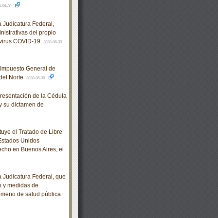
0-06-30
Judicatura Federal,
nistrativas del propio
 virus COVID-19.
2020-06-30
 Impuesto General de
del Norte.
2020-06-30
resentación de la Cédula
y su dictamen de
tuye el Tratado de Libre
 Estados Unidos
cho en Buenos Aires, el
Judicatura Federal, que
jo y medidas de
nómeno de salud pública