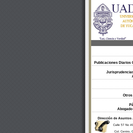
Publicaciones Diarios O
Jurisprudencias
Otros
Pá
Abogado 
Dirección de Asuntos 
Calle 57 No 49
Col. Centro, 