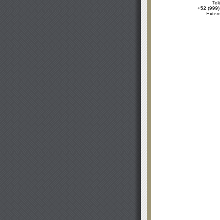
Tel
+52 (999)
Exten