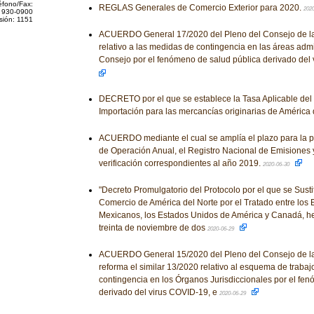
éfono/Fax:
REGLAS Generales de Comercio Exterior para 2020.
202
 930-0900
sión: 1151
ACUERDO General 17/2020 del Pleno del Consejo de la 
relativo a las medidas de contingencia en las áreas admi
Consejo por el fenómeno de salud pública derivado del
DECRETO por el que se establece la Tasa Aplicable del
Importación para las mercancías originarias de América 
ACUERDO mediante el cual se amplía el plazo para la p
de Operación Anual, el Registro Nacional de Emisiones 
verificación correspondientes al año 2019.
2020-06-30
"Decreto Promulgatorio del Protocolo por el que se Susti
Comercio de América del Norte por el Tratado entre los
Mexicanos, los Estados Unidos de América y Canadá, he
treinta de noviembre de dos
2020-06-29
ACUERDO General 15/2020 del Pleno del Consejo de la 
reforma el similar 13/2020 relativo al esquema de traba
contingencia en los Órganos Jurisdiccionales por el fe
derivado del virus COVID-19, e
2020-06-29