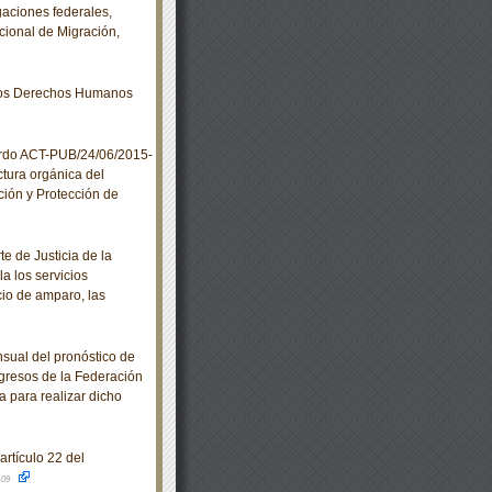
gaciones federales,
cional de Migración,
los Derechos Humanos
erdo ACT-PUB/24/06/2015-
ctura orgánica del
ción y Protección de
 de Justicia de la
a los servicios
icio de amparo, las
sual del pronóstico de
Ingresos de la Federación
a para realizar dicho
rtículo 22 del
-09