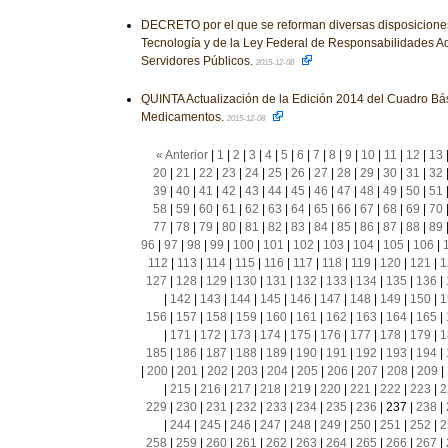
DECRETO por el que se reforman diversas disposiciones
Tecnología y de la Ley Federal de Responsabilidades Ad
Servidores Públicos.
2015-12-08
QUINTA Actualización de la Edición 2014 del Cuadro Bá
Medicamentos.
2015-12-08
« Anterior
|
1
|
2
|
3
|
4
|
5
|
6
|
7
|
8
|
9
|
10
|
11
|
12
|
13
20
|
21
|
22
|
23
|
24
|
25
|
26
|
27
|
28
|
29
|
30
|
31
|
32
39
|
40
|
41
|
42
|
43
|
44
|
45
|
46
|
47
|
48
|
49
|
50
|
51
58
|
59
|
60
|
61
|
62
|
63
|
64
|
65
|
66
|
67
|
68
|
69
|
70
77
|
78
|
79
|
80
|
81
|
82
|
83
|
84
|
85
|
86
|
87
|
88
|
89
96
|
97
|
98
|
99
|
100
|
101
|
102
|
103
|
104
|
105
|
106
|
112
|
113
|
114
|
115
|
116
|
117
|
118
|
119
|
120
|
121
|
1
127
|
128
|
129
|
130
|
131
|
132
|
133
|
134
|
135
|
136
|
|
142
|
143
|
144
|
145
|
146
|
147
|
148
|
149
|
150
|
1
156
|
157
|
158
|
159
|
160
|
161
|
162
|
163
|
164
|
165
|
|
171
|
172
|
173
|
174
|
175
|
176
|
177
|
178
|
179
|
1
185
|
186
|
187
|
188
|
189
|
190
|
191
|
192
|
193
|
194
|
|
200
|
201
|
202
|
203
|
204
|
205
|
206
|
207
|
208
|
209
|
|
215
|
216
|
217
|
218
|
219
|
220
|
221
|
222
|
223
|
2
229
|
230
|
231
|
232
|
233
|
234
|
235
|
236
|
237
|
238
|
|
244
|
245
|
246
|
247
|
248
|
249
|
250
|
251
|
252
|
2
258
|
259
|
260
|
261
|
262
|
263
|
264
|
265
|
266
|
267
|