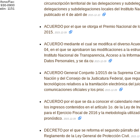
éfono/Fax:
circunscripción territorial de las delegaciones y subdele
 930-0900
sión: 1151
delegaciones y subdelegaciones locales del Instituto Na
publicado el 4 de abril de
2015-12-10
ACUERDO por el que se otorga el Premio Nacional de 
2015.
2015-12-09
ACUERDO mediante el cual se modifica el diverso Acu
04, en el que se aprobaron las modificaciones a la estru
Instituto Nacional de Transparencia, Acceso a la Informa
Datos Personales, y se da cu
2015-12-09
ACUERDO General Conjunto 1/2015 de la Suprema Corte
Nación y del Consejo de la Judicatura Federal, que regul
tecnológicos relativos a la tramitación electrónica del ju
comunicaciones oficiales y los proc
2015-12-09
ACUERDO por el que se da a conocer el calendario men
los ingresos contenidos en el artículo 1o. de la Ley de 
para el Ejercicio Fiscal de 2016 y la metodología utilizad
pronóstico.
2015-12-09
DECRETO por el que se reforma el segundo párrafo del a
Reglamento de la Ley General de Protección Civil.
2015-12