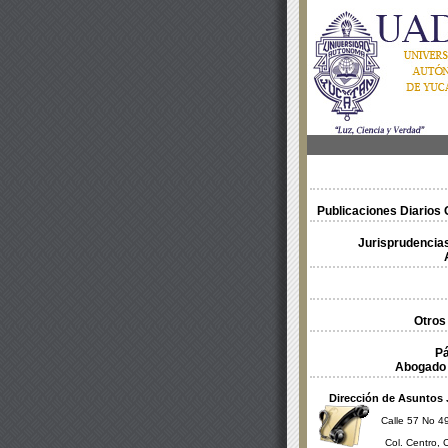
Publicaciones Diarios O
Jurisprudencias
Otros
Pá
Abogado 
Dirección de Asuntos 
Calle 57 No 49
Col. Centro, 