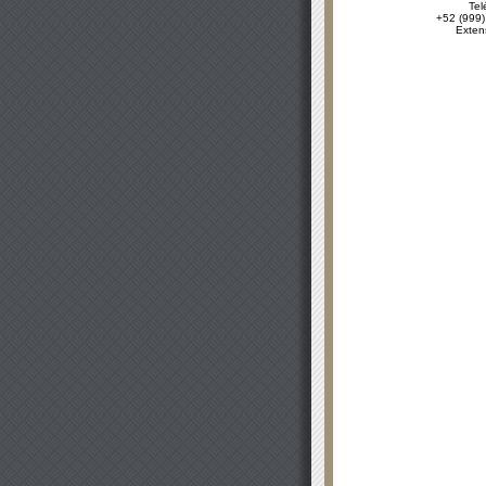
Tel
+52 (999)
Exten