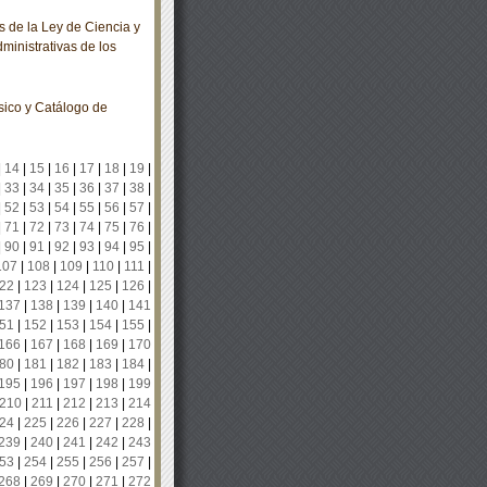
 de la Ley de Ciencia y
ministrativas de los
sico y Catálogo de
|
14
|
15
|
16
|
17
|
18
|
19
|
|
33
|
34
|
35
|
36
|
37
|
38
|
|
52
|
53
|
54
|
55
|
56
|
57
|
|
71
|
72
|
73
|
74
|
75
|
76
|
|
90
|
91
|
92
|
93
|
94
|
95
|
107
|
108
|
109
|
110
|
111
|
22
|
123
|
124
|
125
|
126
|
137
|
138
|
139
|
140
|
141
51
|
152
|
153
|
154
|
155
|
166
|
167
|
168
|
169
|
170
80
|
181
|
182
|
183
|
184
|
195
|
196
|
197
|
198
|
199
210
|
211
|
212
|
213
|
214
24
|
225
|
226
|
227
|
228
|
239
|
240
|
241
|
242
|
243
53
|
254
|
255
|
256
|
257
|
268
|
269
|
270
|
271
|
272