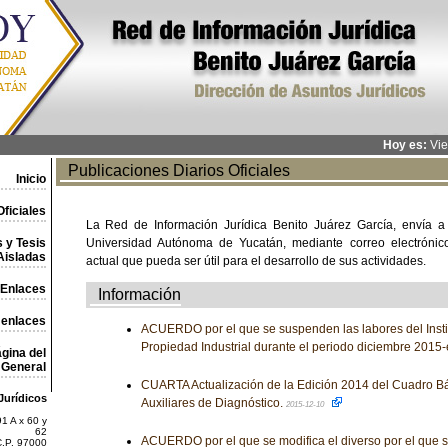
Hoy es:
Vie
Publicaciones Diarios Oficiales
Inicio
ficiales
La Red de Información Jurídica Benito Juárez García, envía a
 y Tesis
Universidad Autónoma de Yucatán, mediante correo electrónico,
Aisladas
actual que pueda ser útil para el desarrollo de sus actividades.
Enlaces
Información
 enlaces
ACUERDO por el que se suspenden las labores del Insti
Propiedad Industrial durante el periodo diciembre 2015
gina del
General
CUARTA Actualización de la Edición 2014 del Cuadro Bá
Jurídicos
Auxiliares de Diagnóstico.
2015-12-10
1 A x 60 y
62
ACUERDO por el que se modifica el diverso por el que s
C.P. 97000