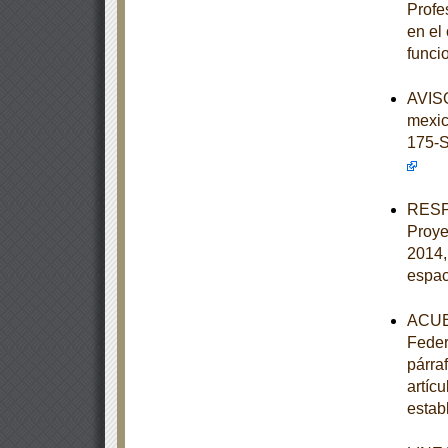
Profe
en el
funci
AVISO
mexi
175-
RESPU
Proye
2014,
espac
ACUER
Feder
párraf
artíc
estab