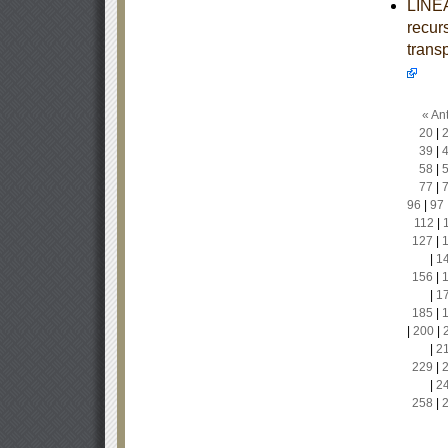
LINEA
recur
trans
« Ant
20
|
39
|
58
|
77
|
96
|
97
112
|
127
|
|
1
156
|
|
1
185
|
|
200
|
|
2
229
|
|
2
258
|