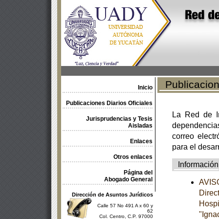
Publicacione
Inicio
Publicaciones Diarios Oficiales
La Red de In
Jurisprudencias y Tesis
dependencia
Aisladas
correo electr
Enlaces
para el desar
Otros enlaces
Información
Página del
Abogado General
AVISO
Direc
Dirección de Asuntos Jurídicos
Hospi
Calle 57 No 491 A x 60 y
62
"Ignac
Col. Centro, C.P. 97000