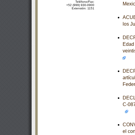
Teléfono/Fax:
Mexic
+52 (999) 930-0900
Extensión: 1151
ACUER
los J
DECRE
Edad 
veinti
DECRE
artíc
Feder
DECL
C-08
CONVO
el co