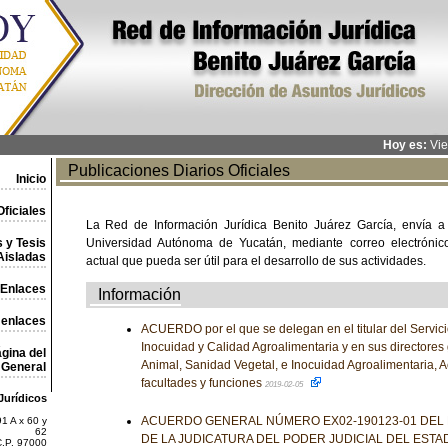
Hoy es:
Vie
Publicaciones Diarios Oficiales
Inicio
ficiales
La Red de Información Jurídica Benito Juárez García, envía a
 y Tesis
Universidad Autónoma de Yucatán, mediante correo electrónico,
Aisladas
actual que pueda ser útil para el desarrollo de sus actividades.
Enlaces
Información
 enlaces
ACUERDO por el que se delegan en el titular del Servic
Inocuidad y Calidad Agroalimentaria y en sus directores
gina del
Animal, Sanidad Vegetal, e Inocuidad Agroalimentaria, A
General
facultades y funciones
2019-02-05
Jurídicos
ACUERDO GENERAL NÚMERO EX02-190123-01 DEL
1 A x 60 y
62
DE LA JUDICATURA DEL PODER JUDICIAL DEL ESTA
C.P. 97000