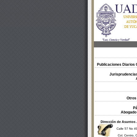
Publicaciones Diarios O
Jurisprudencias
Otros
Pá
Abogado 
Dirección de Asuntos 
Calle 57 No 49
Col. Centro, 