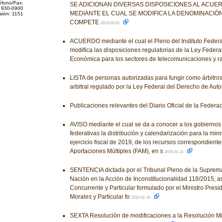
éfono/Fax:
SE ADICIONAN DIVERSAS DISPOSICIONES AL ACUER
 930-0900
MEDIANTE EL CUAL SE MODIFICA LA DENOMINACIÓN 
sión: 1151
COMPETE
2019-02-01
ACUERDO mediante el cual el Pleno del Instituto Feder
modifica las disposiciones regulatorias de la Ley Feder
Económica para los sectores de telecomunicaciones y ra
LISTA de personas autorizadas para fungir como árbitros
arbitral regulado por la Ley Federal del Derecho de Auto
Publicaciones relevantes del Diario Oficial de la Federa
AVISO mediante el cual se da a conocer a los gobiernos
federativas la distribución y calendarización para la mini
ejercicio fiscal de 2019, de los recursos correspondient
Aportaciones Múltiples (FAM), en s
2019-01-31
SENTENCIA dictada por el Tribunal Pleno de la Suprema 
Nación en la Acción de Inconstitucionalidad 118/2015, a
Concurrente y Particular formulado por el Ministro Presi
Morales y Particular fo
2019-01-30
SEXTA Resolución de modificaciones a la Resolución Mi