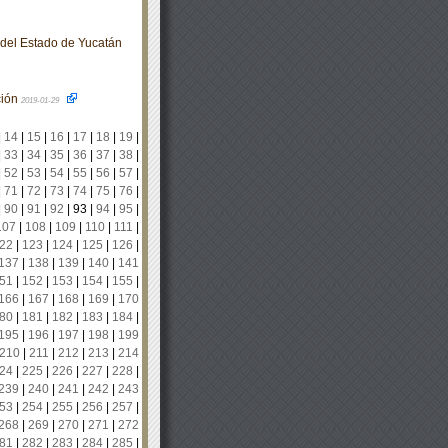
o del Estado de Yucatán
ción
2019-01-29
|
14
|
15
|
16
|
17
|
18
|
19
|
|
33
|
34
|
35
|
36
|
37
|
38
|
|
52
|
53
|
54
|
55
|
56
|
57
|
|
71
|
72
|
73
|
74
|
75
|
76
|
|
90
|
91
|
92
|
93
|
94
|
95
|
107
|
108
|
109
|
110
|
111
|
22
|
123
|
124
|
125
|
126
|
137
|
138
|
139
|
140
|
141
51
|
152
|
153
|
154
|
155
|
166
|
167
|
168
|
169
|
170
80
|
181
|
182
|
183
|
184
|
195
|
196
|
197
|
198
|
199
210
|
211
|
212
|
213
|
214
24
|
225
|
226
|
227
|
228
|
239
|
240
|
241
|
242
|
243
53
|
254
|
255
|
256
|
257
|
268
|
269
|
270
|
271
|
272
81
|
282
|
283
|
284
|
285
|