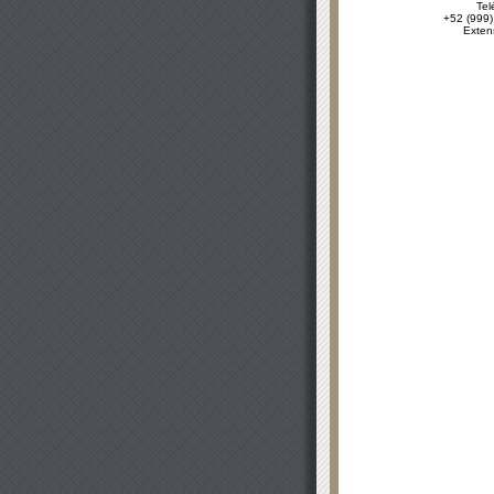
Tel
+52 (999)
Exten