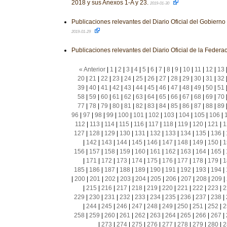
2018 y sus Anexos 1-A y 23.
2019-01-30
Publicaciones relevantes del Diario Oficial del Gobiern
2019-01-29
Publicaciones relevantes del Diario Oficial de la Federa
« Anterior
|
1
|
2
|
3
|
4
|
5
|
6
|
7
|
8
|
9
|
10
|
11
|
12
|
13
20
|
21
|
22
|
23
|
24
|
25
|
26
|
27
|
28
|
29
|
30
|
31
|
32
39
|
40
|
41
|
42
|
43
|
44
|
45
|
46
|
47
|
48
|
49
|
50
|
51
58
|
59
|
60
|
61
|
62
|
63
|
64
|
65
|
66
|
67
|
68
|
69
|
70
77
|
78
|
79
|
80
|
81
|
82
|
83
|
84
|
85
|
86
|
87
|
88
|
89
96
|
97
|
98
|
99
|
100
|
101
|
102
|
103
|
104
|
105
|
106
|
112
|
113
|
114
|
115
|
116
|
117
|
118
|
119
|
120
|
121
|
1
127
|
128
|
129
|
130
|
131
|
132
|
133
|
134
|
135
|
136
|
|
142
|
143
|
144
|
145
|
146
|
147
|
148
|
149
|
150
|
1
156
|
157
|
158
|
159
|
160
|
161
|
162
|
163
|
164
|
165
|
|
171
|
172
|
173
|
174
|
175
|
176
|
177
|
178
|
179
|
1
185
|
186
|
187
|
188
|
189
|
190
|
191
|
192
|
193
|
194
|
|
200
|
201
|
202
|
203
|
204
|
205
|
206
|
207
|
208
|
209
|
|
215
|
216
|
217
|
218
|
219
|
220
|
221
|
222
|
223
|
2
229
|
230
|
231
|
232
|
233
|
234
|
235
|
236
|
237
|
238
|
|
244
|
245
|
246
|
247
|
248
|
249
|
250
|
251
|
252
|
2
258
|
259
|
260
|
261
|
262
|
263
|
264
|
265
|
266
|
267
|
|
273
|
274
|
275
|
276
|
277
|
278
|
279
|
280
|
2