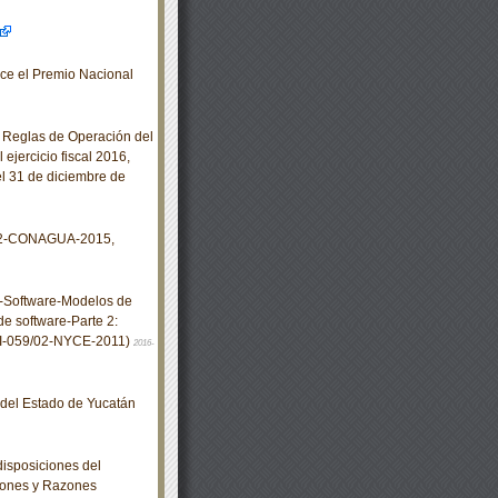
ce el Premio Nacional
 Reglas de Operación del
ejercicio fiscal 2016,
l 31 de diciembre de
02-CONAGUA-2015,
-Software-Modelos de
e software-Parte 2:
X-I-059/02-NYCE-2011)
2016-
o del Estado de Yucatán
isposiciones del
iones y Razones