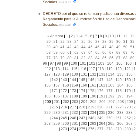
Sociales.
2016-09-22
DECRETO por el que se reforman y adicionan diversas d
Reglamento para la Autorización de Uso de Denominac
Sociales.
2016-09-22
« Anterior
|
1
|
2
|
3
|
4
|
5
|
6
|
7
|
8
|
9
|
10
|
11
|
12
|
13
20
|
21
|
22
|
23
|
24
|
25
|
26
|
27
|
28
|
29
|
30
|
31
|
32
39
|
40
|
41
|
42
|
43
|
44
|
45
|
46
|
47
|
48
|
49
|
50
|
51
58
|
59
|
60
|
61
|
62
|
63
|
64
|
65
|
66
|
67
|
68
|
69
|
70
77
|
78
|
79
|
80
|
81
|
82
|
83
|
84
|
85
|
86
|
87
|
88
|
89
96
|
97
|
98
|
99
|
100
|
101
|
102
|
103
|
104
|
105
|
106
|
112
|
113
|
114
|
115
|
116
|
117
|
118
|
119
|
120
|
121
|
1
127
|
128
|
129
|
130
|
131
|
132
|
133
|
134
|
135
|
136
|
|
142
|
143
|
144
|
145
|
146
|
147
|
148
|
149
|
150
|
1
156
|
157
|
158
|
159
|
160
|
161
|
162
|
163
|
164
|
165
|
|
171
|
172
|
173
|
174
|
175
|
176
|
177
|
178
|
179
|
1
185
|
186
|
187
|
188
|
189
|
190
|
191
|
192
|
193
|
194
|
|
200
|
201
|
202
|
203
|
204
|
205
|
206
|
207
|
208
|
209
|
|
215
|
216
|
217
|
218
|
219
|
220
|
221
|
222
|
223
|
2
229
|
230
|
231
|
232
|
233
|
234
|
235
|
236
|
237
|
238
|
|
244
|
245
|
246
|
247
|
248
|
249
|
250
|
251
|
252
|
2
258
|
259
|
260
|
261
|
262
|
263
|
264
|
265
|
266
|
267
|
|
273
|
274
|
275
|
276
|
277
|
278
|
279
|
280
|
2