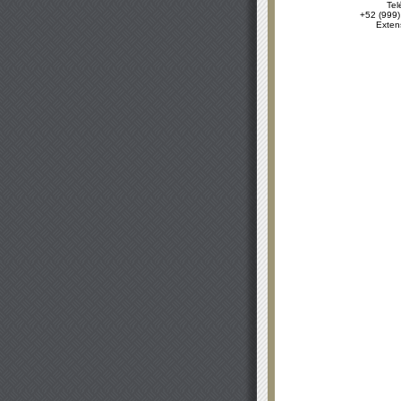
Tel
+52 (999)
Exten