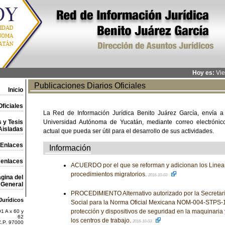
Hoy es:
Vie
Publicaciones Diarios Oficiales
Inicio
ficiales
La Red de Información Jurídica Benito Juárez García, envía a
 y Tesis
Universidad Autónoma de Yucatán, mediante correo electrónico,
Aisladas
actual que pueda ser útil para el desarrollo de sus actividades.
Enlaces
Información
 enlaces
ACUERDO por el que se reforman y adicionan los Lineam
procedimientos migratorios.
2016-10-03
gina del
General
PROCEDIMIENTO Alternativo autorizado por la Secretaría
Jurídicos
Social para la Norma Oficial Mexicana NOM-004-STPS-
protección y dispositivos de seguridad en la maquinaria 
1 A x 60 y
62
los centros de trabajo.
2016-10-03
C.P. 97000