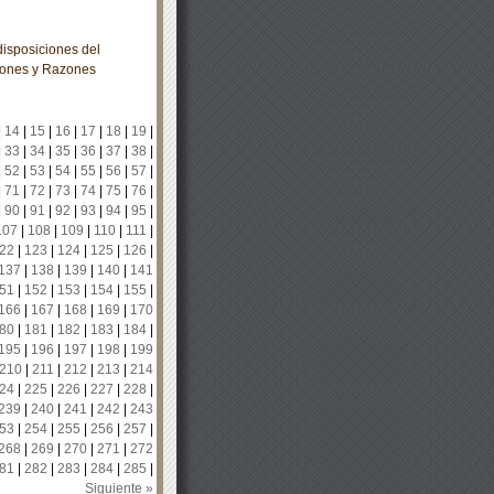
isposiciones del
iones y Razones
|
14
|
15
|
16
|
17
|
18
|
19
|
|
33
|
34
|
35
|
36
|
37
|
38
|
|
52
|
53
|
54
|
55
|
56
|
57
|
|
71
|
72
|
73
|
74
|
75
|
76
|
|
90
|
91
|
92
|
93
|
94
|
95
|
107
|
108
|
109
|
110
|
111
|
22
|
123
|
124
|
125
|
126
|
137
|
138
|
139
|
140
|
141
51
|
152
|
153
|
154
|
155
|
166
|
167
|
168
|
169
|
170
80
|
181
|
182
|
183
|
184
|
195
|
196
|
197
|
198
|
199
210
|
211
|
212
|
213
|
214
24
|
225
|
226
|
227
|
228
|
239
|
240
|
241
|
242
|
243
53
|
254
|
255
|
256
|
257
|
268
|
269
|
270
|
271
|
272
81
|
282
|
283
|
284
|
285
|
Siguiente »