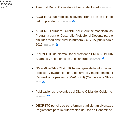
éfono/Fax:
 930-0900
sión: 1151
Aviso del Diario Oficial del Gobierno del Estado
2016-09-28
ACUERDO que modifica al diverso por el que se estable
del Emprendedor.
2016-09-28
ACUERDO número 14/09/16 por el que se modifican las
Programa para el Desarrollo Profesional Docente para el 
emitidas mediante diverso número 24/12/15, publicado e
2015.
2016-09-27
PROYECTO de Norma Oficial Mexicana PROY-NOM-0
Aparatos y accesorios de uso sanitario.
2016-09-26
NMX-I-059-2-NYCE-2016 Tecnologías de la información
procesos y evaluación para desarrollo y mantenimiento d
Requisitos de procesos (MoProSoft) (Cancela a la NM
09-23
Publicaciones relevantes del Diario Oficial del Gobiern
2016-09-22
DECRETO por el que se reforman y adicionan diversas d
Reglamento para la Autorización de Uso de Denominac