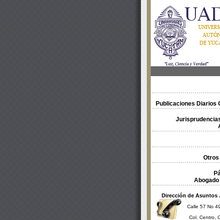
Publicaciones Diarios O
Jurisprudencias
Otros
Pá
Abogado 
Dirección de Asuntos 
Calle 57 No 49
Col. Centro, 