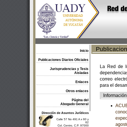
Publicacione
Inicio
Publicaciones Diarios Oficiales
La Red de In
Jurisprudencias y Tesis
dependencia
Aisladas
correo electr
Enlaces
para el desar
Otros enlaces
Información
Página del
Abogado General
ACUER
conoc
Dirección de Asuntos Jurídicos
exped
Calle 57 No 491 A x 60 y
62
agost
Col. Centro, C.P. 97000