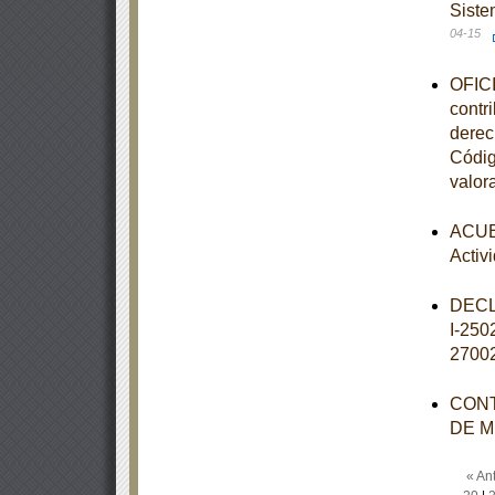
Siste
04-15
OFICI
contr
derec
Códig
valor
ACUER
Activ
DECL
I-25
2700
CONT
DE M
« Ant