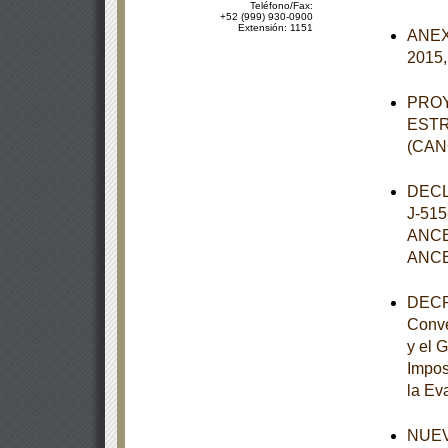
Teléfono/Fax:
+52 (999) 930-0900
Extensión: 1151
ANEXO
2015,
PROY
ESTR
(CAN
DECL
J-51
ANCE
ANCE
DECRE
Conve
y el 
Impos
la Eva
NUEVO