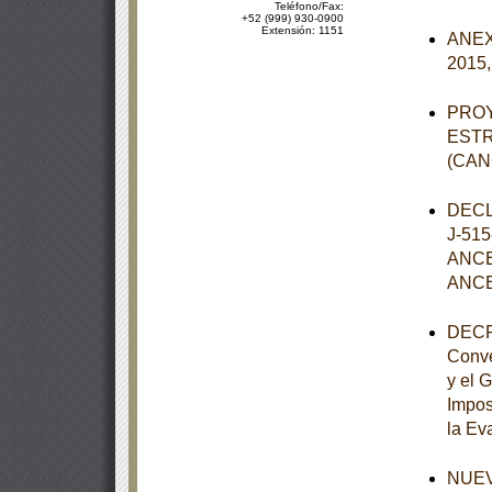
Teléfono/Fax:
+52 (999) 930-0900
Extensión: 1151
ANEXO
2015,
PROY
ESTR
(CAN
DECL
J-51
ANCE
ANCE
DECRE
Conve
y el 
Impos
la Eva
NUEVO