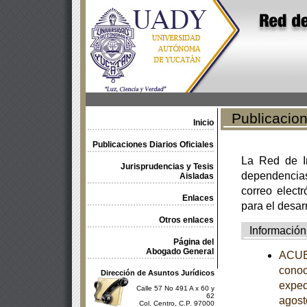
Publicacione
Inicio
Publicaciones Diarios Oficiales
La Red de In
Jurisprudencias y Tesis
dependencia
Aisladas
correo electr
Enlaces
para el desar
Otros enlaces
Información
Página del
Abogado General
ACUER
conoc
Dirección de Asuntos Jurídicos
exped
Calle 57 No 491 A x 60 y
62
agost
Col. Centro, C.P. 97000