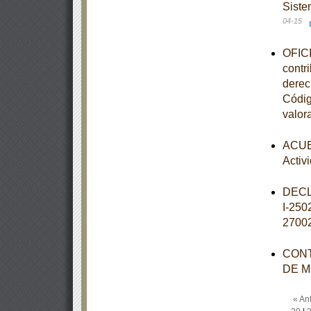
Siste
04-15
OFICI
contr
derec
Códig
valor
ACUER
Activ
DECL
I-25
2700
CONT
DE M
« Ant