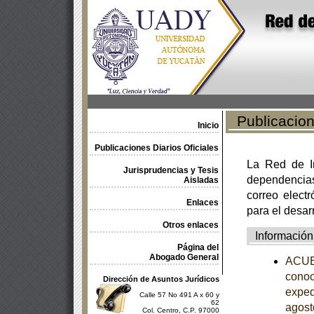
Publicacione
Inicio
Publicaciones Diarios Oficiales
La Red de In
Jurisprudencias y Tesis
dependencia
Aisladas
correo electr
Enlaces
para el desar
Otros enlaces
Información
Página del
Abogado General
ACUER
conoc
Dirección de Asuntos Jurídicos
exped
Calle 57 No 491 A x 60 y
62
agost
Col. Centro, C.P. 97000