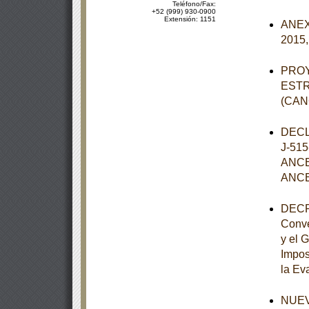
Teléfono/Fax:
+52 (999) 930-0900
Extensión: 1151
ANEXO
2015,
PROY
ESTR
(CAN
DECL
J-51
ANCE
ANCE
DECRE
Conve
y el 
Impos
la Eva
NUEVO