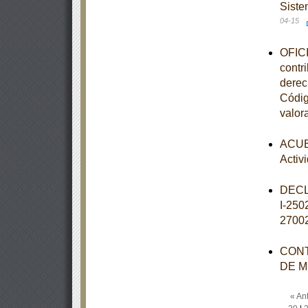
Siste
04-15
OFICI
contr
derec
Códig
valor
ACUER
Activ
DECL
I-25
2700
CONT
DE M
« Ant