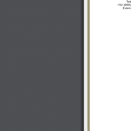
Tel
+52 (999)
Exten