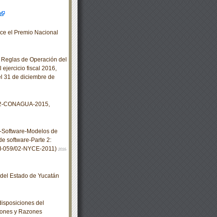
ce el Premio Nacional
 Reglas de Operación del
ejercicio fiscal 2016,
l 31 de diciembre de
02-CONAGUA-2015,
-Software-Modelos de
e software-Parte 2:
X-I-059/02-NYCE-2011)
2016-
o del Estado de Yucatán
isposiciones del
iones y Razones