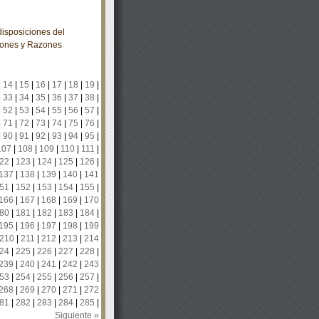
isposiciones del
iones y Razones
|
14
|
15
|
16
|
17
|
18
|
19
|
|
33
|
34
|
35
|
36
|
37
|
38
|
|
52
|
53
|
54
|
55
|
56
|
57
|
|
71
|
72
|
73
|
74
|
75
|
76
|
|
90
|
91
|
92
|
93
|
94
|
95
|
107
|
108
|
109
|
110
|
111
|
22
|
123
|
124
|
125
|
126
|
137
|
138
|
139
|
140
|
141
51
|
152
|
153
|
154
|
155
|
166
|
167
|
168
|
169
|
170
80
|
181
|
182
|
183
|
184
|
195
|
196
|
197
|
198
|
199
210
|
211
|
212
|
213
|
214
24
|
225
|
226
|
227
|
228
|
239
|
240
|
241
|
242
|
243
53
|
254
|
255
|
256
|
257
|
268
|
269
|
270
|
271
|
272
81
|
282
|
283
|
284
|
285
|
Siguiente »