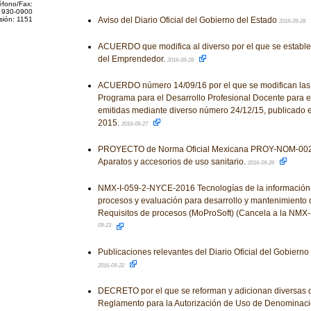
éfono/Fax:
 930-0900
sión: 1151
Aviso del Diario Oficial del Gobierno del Estado
2016-09-28
ACUERDO que modifica al diverso por el que se estable
del Emprendedor.
2016-09-28
ACUERDO número 14/09/16 por el que se modifican las
Programa para el Desarrollo Profesional Docente para el 
emitidas mediante diverso número 24/12/15, publicado e
2015.
2016-09-27
PROYECTO de Norma Oficial Mexicana PROY-NOM-0
Aparatos y accesorios de uso sanitario.
2016-09-26
NMX-I-059-2-NYCE-2016 Tecnologías de la información
procesos y evaluación para desarrollo y mantenimiento d
Requisitos de procesos (MoProSoft) (Cancela a la NM
09-23
Publicaciones relevantes del Diario Oficial del Gobiern
2016-09-22
DECRETO por el que se reforman y adicionan diversas d
Reglamento para la Autorización de Uso de Denominac