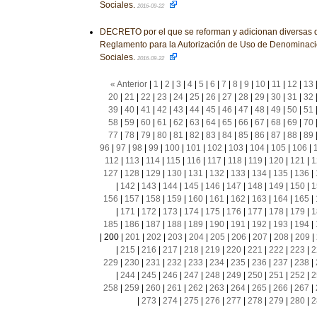
Sociales.
2016-09-22
DECRETO por el que se reforman y adicionan diversas d
Reglamento para la Autorización de Uso de Denominac
Sociales.
2016-09-22
« Anterior
|
1
|
2
|
3
|
4
|
5
|
6
|
7
|
8
|
9
|
10
|
11
|
12
|
13
20
|
21
|
22
|
23
|
24
|
25
|
26
|
27
|
28
|
29
|
30
|
31
|
32
39
|
40
|
41
|
42
|
43
|
44
|
45
|
46
|
47
|
48
|
49
|
50
|
51
58
|
59
|
60
|
61
|
62
|
63
|
64
|
65
|
66
|
67
|
68
|
69
|
70
77
|
78
|
79
|
80
|
81
|
82
|
83
|
84
|
85
|
86
|
87
|
88
|
89
96
|
97
|
98
|
99
|
100
|
101
|
102
|
103
|
104
|
105
|
106
|
112
|
113
|
114
|
115
|
116
|
117
|
118
|
119
|
120
|
121
|
1
127
|
128
|
129
|
130
|
131
|
132
|
133
|
134
|
135
|
136
|
|
142
|
143
|
144
|
145
|
146
|
147
|
148
|
149
|
150
|
1
156
|
157
|
158
|
159
|
160
|
161
|
162
|
163
|
164
|
165
|
|
171
|
172
|
173
|
174
|
175
|
176
|
177
|
178
|
179
|
1
185
|
186
|
187
|
188
|
189
|
190
|
191
|
192
|
193
|
194
|
|
200
|
201
|
202
|
203
|
204
|
205
|
206
|
207
|
208
|
209
|
|
215
|
216
|
217
|
218
|
219
|
220
|
221
|
222
|
223
|
2
229
|
230
|
231
|
232
|
233
|
234
|
235
|
236
|
237
|
238
|
|
244
|
245
|
246
|
247
|
248
|
249
|
250
|
251
|
252
|
2
258
|
259
|
260
|
261
|
262
|
263
|
264
|
265
|
266
|
267
|
|
273
|
274
|
275
|
276
|
277
|
278
|
279
|
280
|
2