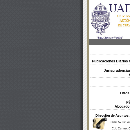
Publicaciones Diarios O
Jurisprudencias
Otros
Pá
Abogado 
Dirección de Asuntos 
Calle 57 No 49
Col. Centro, 