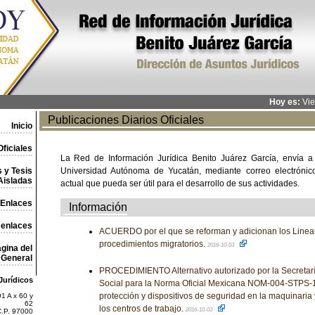
Hoy es:
Vie
Publicaciones Diarios Oficiales
Inicio
ficiales
La Red de Información Jurídica Benito Juárez García, envía a
 y Tesis
Universidad Autónoma de Yucatán, mediante correo electrónico,
Aisladas
actual que pueda ser útil para el desarrollo de sus actividades.
Enlaces
Información
 enlaces
ACUERDO por el que se reforman y adicionan los Lineam
procedimientos migratorios.
2016-10-03
gina del
General
PROCEDIMIENTO Alternativo autorizado por la Secretaría
Jurídicos
Social para la Norma Oficial Mexicana NOM-004-STPS-
protección y dispositivos de seguridad en la maquinaria 
1 A x 60 y
62
los centros de trabajo.
2016-10-03
C.P. 97000