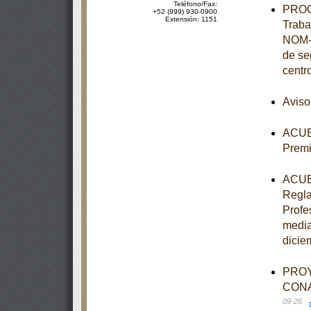
Teléfono/Fax:
PROCE
+52 (999) 930-0900
Extensión: 1151
Traba
NOM-0
de se
centr
Aviso
ACUER
Premi
ACUER
Regla
Profe
media
dicie
PROY
CONAG
09-26