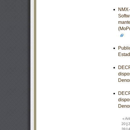
NMX-I
Softw
mante
(MoPr
Publi
Estad
DECRE
dispo
Denom
DECRE
dispo
Denom
« Ant
20
|
39
|