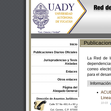
Publicacione
Inicio
Publicaciones Diarios Oficiales
La Red de In
Jurisprudencias y Tesis
dependencia
Aisladas
correo electr
Enlaces
para el desar
Otros enlaces
Información
Página del
Abogado General
ACUER
Linea
Dirección de Asuntos Jurídicos
10-03
Calle 57 No 491 A x 60 y
62
Col. Centro, C.P. 97000