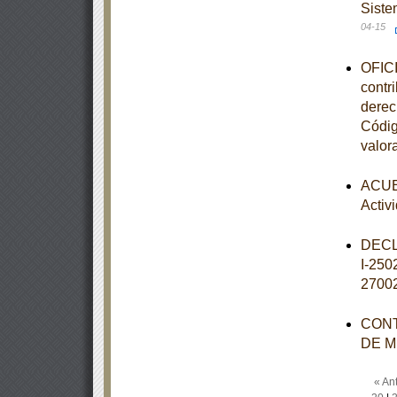
Siste
04-15
OFICI
contr
derec
Códig
valor
ACUER
Activ
DECL
I-25
2700
CONT
DE M
« Ant