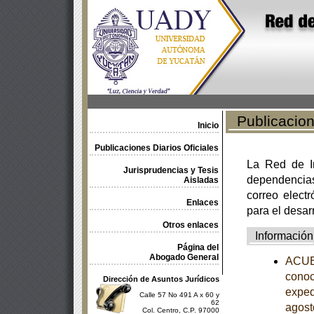
Publicacione
Inicio
Publicaciones Diarios Oficiales
La Red de In
Jurisprudencias y Tesis
dependencia
Aisladas
correo electr
Enlaces
para el desar
Otros enlaces
Información
Página del
Abogado General
ACUER
conoc
Dirección de Asuntos Jurídicos
exped
Calle 57 No 491 A x 60 y
62
agost
Col. Centro, C.P. 97000