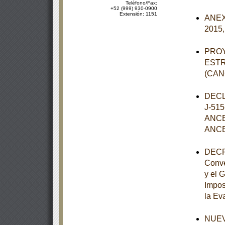
Teléfono/Fax:
+52 (999) 930-0900
Extensión: 1151
ANEXO
2015,
PROY
ESTR
(CAN
DECL
J-51
ANCE
ANCE
DECRE
Conve
y el 
Impos
la Eva
NUEVO