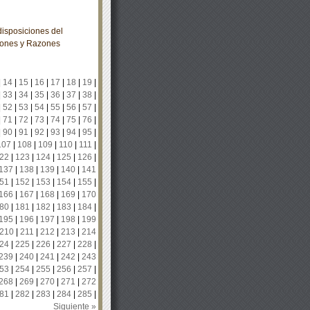
isposiciones del
iones y Razones
|
14
|
15
|
16
|
17
|
18
|
19
|
|
33
|
34
|
35
|
36
|
37
|
38
|
|
52
|
53
|
54
|
55
|
56
|
57
|
|
71
|
72
|
73
|
74
|
75
|
76
|
|
90
|
91
|
92
|
93
|
94
|
95
|
107
|
108
|
109
|
110
|
111
|
22
|
123
|
124
|
125
|
126
|
137
|
138
|
139
|
140
|
141
51
|
152
|
153
|
154
|
155
|
166
|
167
|
168
|
169
|
170
80
|
181
|
182
|
183
|
184
|
195
|
196
|
197
|
198
|
199
210
|
211
|
212
|
213
|
214
24
|
225
|
226
|
227
|
228
|
239
|
240
|
241
|
242
|
243
53
|
254
|
255
|
256
|
257
|
268
|
269
|
270
|
271
|
272
81
|
282
|
283
|
284
|
285
|
Siguiente »