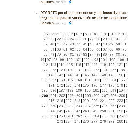
Sociales.
2016-09-22
DECRETO por el que se reforman y adicionan diversas d
Reglamento para la Autorización de Uso de Denominac
Sociales.
2016-09-22
« Anterior
|
1
|
2
|
3
|
4
|
5
|
6
|
7
|
8
|
9
|
10
|
11
|
12
|
13
20
|
21
|
22
|
23
|
24
|
25
|
26
|
27
|
28
|
29
|
30
|
31
|
32
39
|
40
|
41
|
42
|
43
|
44
|
45
|
46
|
47
|
48
|
49
|
50
|
51
58
|
59
|
60
|
61
|
62
|
63
|
64
|
65
|
66
|
67
|
68
|
69
|
70
77
|
78
|
79
|
80
|
81
|
82
|
83
|
84
|
85
|
86
|
87
|
88
|
89
96
|
97
|
98
|
99
|
100
|
101
|
102
|
103
|
104
|
105
|
106
|
112
|
113
|
114
|
115
|
116
|
117
|
118
|
119
|
120
|
121
|
1
127
|
128
|
129
|
130
|
131
|
132
|
133
|
134
|
135
|
136
|
|
142
|
143
|
144
|
145
|
146
|
147
|
148
|
149
|
150
|
1
156
|
157
|
158
|
159
|
160
|
161
|
162
|
163
|
164
|
165
|
|
171
|
172
|
173
|
174
|
175
|
176
|
177
|
178
|
179
|
1
185
|
186
|
187
|
188
|
189
|
190
|
191
|
192
|
193
|
194
|
|
200
|
201
|
202
|
203
|
204
|
205
|
206
|
207
|
208
|
209
|
|
215
|
216
|
217
|
218
|
219
|
220
|
221
|
222
|
223
|
2
229
|
230
|
231
|
232
|
233
|
234
|
235
|
236
|
237
|
238
|
|
244
|
245
|
246
|
247
|
248
|
249
|
250
|
251
|
252
|
2
258
|
259
|
260
|
261
|
262
|
263
|
264
|
265
|
266
|
267
|
|
273
|
274
|
275
|
276
|
277
|
278
|
279
|
280
|
2