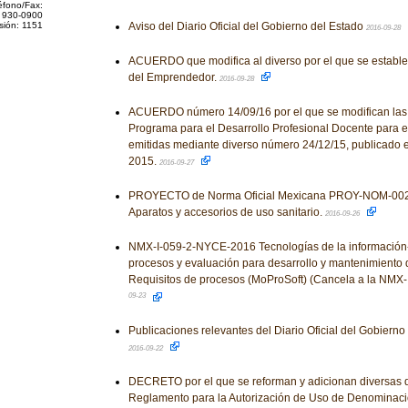
éfono/Fax:
 930-0900
sión: 1151
Aviso del Diario Oficial del Gobierno del Estado
2016-09-28
ACUERDO que modifica al diverso por el que se estable
del Emprendedor.
2016-09-28
ACUERDO número 14/09/16 por el que se modifican las
Programa para el Desarrollo Profesional Docente para el 
emitidas mediante diverso número 24/12/15, publicado e
2015.
2016-09-27
PROYECTO de Norma Oficial Mexicana PROY-NOM-0
Aparatos y accesorios de uso sanitario.
2016-09-26
NMX-I-059-2-NYCE-2016 Tecnologías de la información
procesos y evaluación para desarrollo y mantenimiento d
Requisitos de procesos (MoProSoft) (Cancela a la NM
09-23
Publicaciones relevantes del Diario Oficial del Gobiern
2016-09-22
DECRETO por el que se reforman y adicionan diversas d
Reglamento para la Autorización de Uso de Denominac