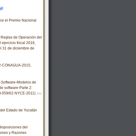
ce el Premio Nacional
 Reglas de Operación del
ejercicio fiscal 2016,
l 31 de diciembre de
02-CONAGUA-2015,
-Software-Modelos de
e software-Parte 2:
X-I-059/02-NYCE-2011)
2016-
o del Estado de Yucatán
isposiciones del
iones y Razones