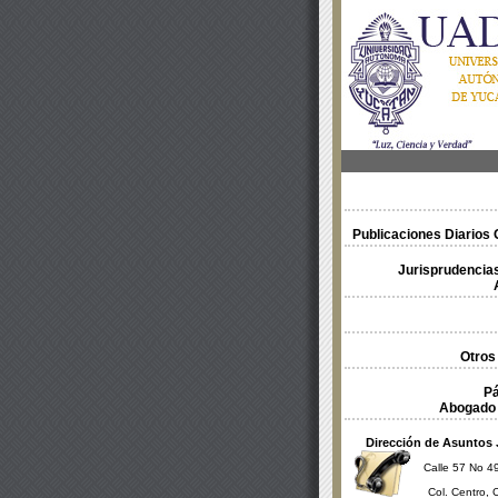
Publicaciones Diarios O
Jurisprudencias
Otros
Pá
Abogado 
Dirección de Asuntos 
Calle 57 No 49
Col. Centro, 