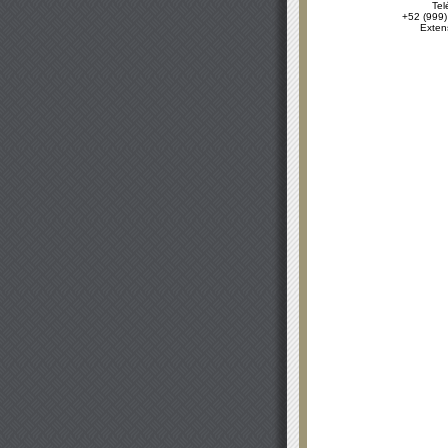
Tel
+52 (999)
Exten