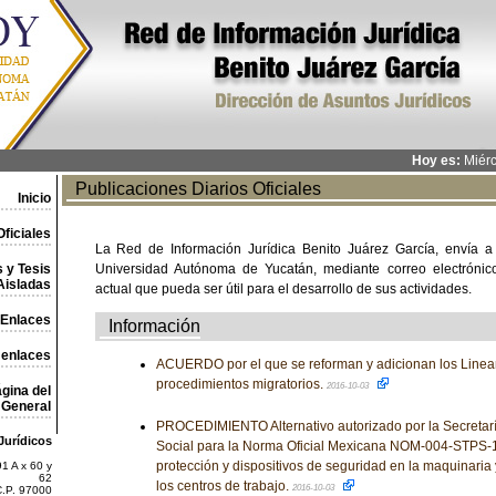
Hoy es:
Miérc
Publicaciones Diarios Oficiales
Inicio
ficiales
La Red de Información Jurídica Benito Juárez García, envía a
 y Tesis
Universidad Autónoma de Yucatán, mediante correo electrónico,
Aisladas
actual que pueda ser útil para el desarrollo de sus actividades.
Enlaces
Información
 enlaces
ACUERDO por el que se reforman y adicionan los Lineam
procedimientos migratorios.
2016-10-03
gina del
General
PROCEDIMIENTO Alternativo autorizado por la Secretaría
Jurídicos
Social para la Norma Oficial Mexicana NOM-004-STPS-
protección y dispositivos de seguridad en la maquinaria 
1 A x 60 y
62
los centros de trabajo.
2016-10-03
C.P. 97000