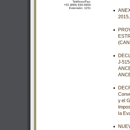
Teléfono/Fax:
+52 (999) 930-0900
Extensión: 1151
ANEXO
2015,
PROY
ESTR
(CAN
DECL
J-51
ANCE
ANCE
DECRE
Conve
y el 
Impos
la Eva
NUEVO