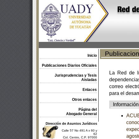
Publicacione
Inicio
Publicaciones Diarios Oficiales
La Red de In
Jurisprudencias y Tesis
dependencia
Aisladas
correo electr
Enlaces
para el desar
Otros enlaces
Información
Página del
Abogado General
ACUER
conoc
Dirección de Asuntos Jurídicos
exped
Calle 57 No 491 A x 60 y
62
agost
Col. Centro, C.P. 97000