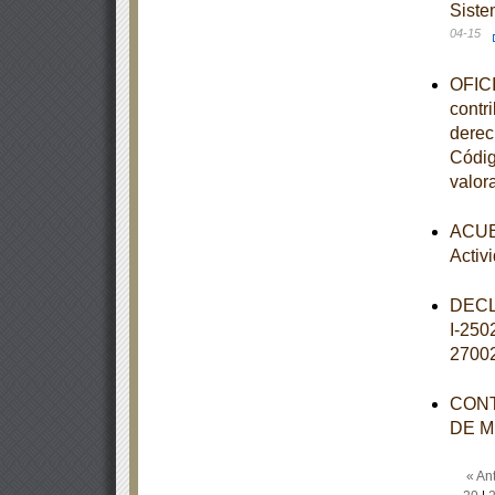
Siste
04-15
OFICI
contr
derec
Códig
valor
ACUER
Activ
DECL
I-25
2700
CONT
DE M
« Ant