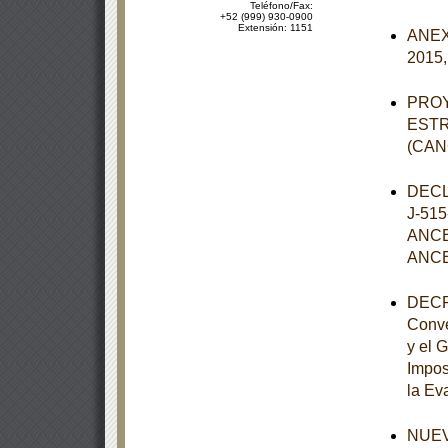
Teléfono/Fax:
+52 (999) 930-0900
Extensión: 1151
ANEXO
2015,
PROY
ESTR
(CAN
DECL
J-51
ANCE
ANCE
DECRE
Conve
y el 
Impos
la Eva
NUEVO