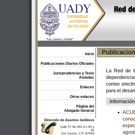
Publicacione
Inicio
Publicaciones Diarios Oficiales
La Red de In
Jurisprudencias y Tesis
dependencia
Aisladas
correo electr
Enlaces
para el desar
Otros enlaces
Información
Página del
Abogado General
ACUER
conoc
Dirección de Asuntos Jurídicos
exped
Calle 57 No 491 A x 60 y
62
agost
Col. Centro, C.P. 97000