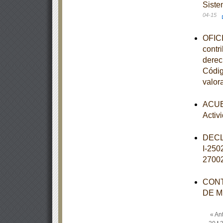
Siste
04-15
OFICI
contr
derec
Códig
valor
ACUER
Activ
DECL
I-25
2700
CONT
DE M
« Ant