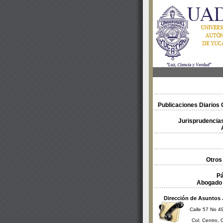
Publicaciones Diarios O
Jurisprudencias
Otros
Pá
Abogado 
Dirección de Asuntos 
Calle 57 No 49
Col. Centro, 