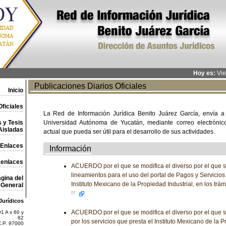
Hoy es:
Vie
Publicaciones Diarios Oficiales
Inicio
ficiales
La Red de Información Jurídica Benito Juárez García, envía a
 y Tesis
Universidad Autónoma de Yucatán, mediante correo electrónico,
Aisladas
actual que pueda ser útil para el desarrollo de sus actividades.
Enlaces
Información
 enlaces
ACUERDO por el que se modifica el diverso por el que s
lineamientos para el uso del portal de Pagos y Servicios
gina del
Instituto Mexicano de la Propiedad Industrial, en los trá
General
07
Jurídicos
ACUERDO por el que se modifica el diverso por el que se
1 A x 60 y
62
por los servicios que presta el Instituto Mexicano de la P
C.P. 97000