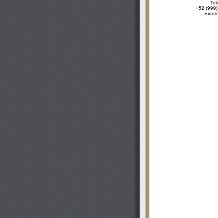
Tel
+52 (999)
Exten