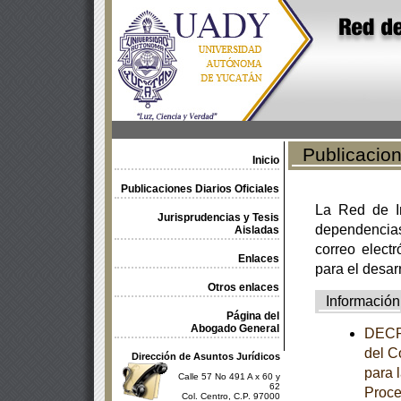
Publicacione
Inicio
Publicaciones Diarios Oficiales
La Red de In
Jurisprudencias y Tesis
dependencia
Aisladas
correo electr
Enlaces
para el desar
Otros enlaces
Información
Página del
Abogado General
DECRE
del C
Dirección de Asuntos Jurídicos
para 
Calle 57 No 491 A x 60 y
62
Proce
Col. Centro, C.P. 97000