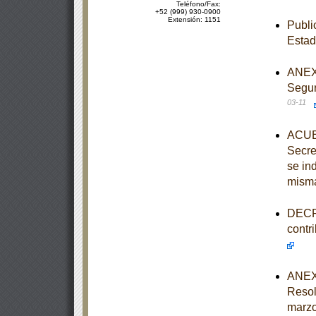
Teléfono/Fax:
+52 (999) 930-0900
Extensión: 1151
Publi
Esta
ANEXO
Segur
03-11
ACUER
Secre
se in
mism
DECRE
contr
ANEXO
Resol
marzo