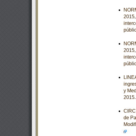
NORM
2015,
inter
públi
NORM
2015,
inter
públi
LINEA
ingre
y Med
2015
CIRCU
de Pa
Modif