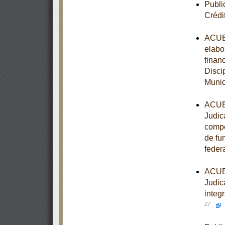
Publi
Crédi
ACUER
elabo
finan
Disci
Munic
ACUER
Judic
compet
de fu
feder
ACUER
Judica
integ
27