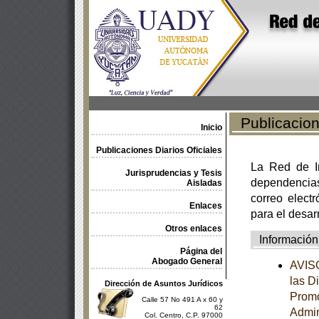
Publicacione
Inicio
Publicaciones Diarios Oficiales
La Red de In
Jurisprudencias y Tesis
dependencia
Aisladas
correo electr
Enlaces
para el desar
Otros enlaces
Información
Página del
Abogado General
AVISO
las D
Dirección de Asuntos Jurídicos
Promo
Calle 57 No 491 A x 60 y
62
Admin
Col. Centro, C.P. 97000