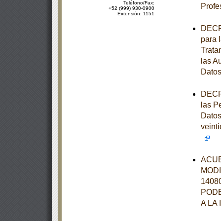
Teléfono/Fax:
Profe
+52 (999) 930-0900
Extensión: 1151
DECRE
para 
Trata
las A
Datos
DECRE
las P
Datos
veint
ACUE
MODI
1408
PODE
A LA