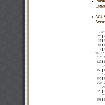
Publi
Estad
ACUER
Secre
« Ant
20
|
39
|
58
|
77
|
96
|
97
112
|
127
|
|
1
156
|
|
1
185
|
|
200
|
|
2
229
|
|
2
258
|