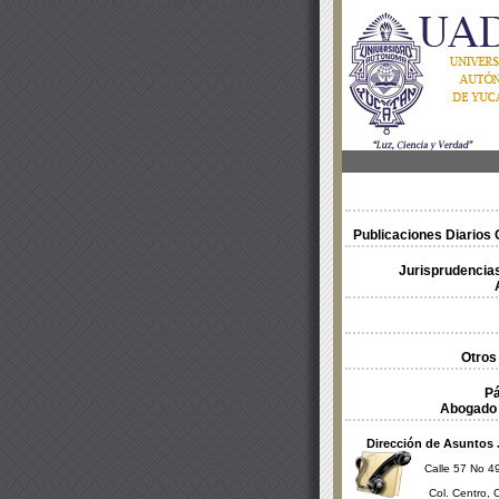
Publicaciones Diarios O
Jurisprudencias
Otros
Pá
Abogado 
Dirección de Asuntos 
Calle 57 No 49
Col. Centro, 