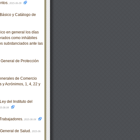
untos.
2015-06-09
Básico y Catálogo de
co en general los días
derados como inhábiles
os substanciados ante las
 General de Protección
enerales de Comercio
 y Acrónimos, 1, 4, 22 y
ey del Instituto del
15-06-04
Trabajadores.
2015-06-04
 General de Salud.
2015-06-