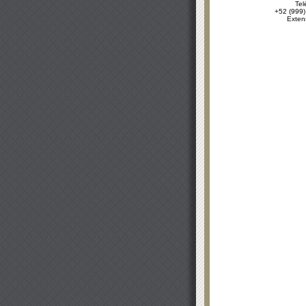
Tel
+52 (999)
Exten