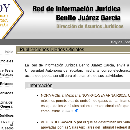
Hoy es:
Sáb
Publicaciones Diarios Oficiales
Inicio
ficiales
La Red de Información Jurídica Benito Juárez García, envía a
 y Tesis
Universidad Autónoma de Yucatán, mediante correo electrónico,
Aisladas
actual que pueda ser útil para el desarrollo de sus actividades.
Enlaces
Información
 enlaces
NORMA Oficial Mexicana NOM-041-SEMARNAT-2015, Que 
máximos permisibles de emisión de gases contaminante
gina del
escape de los vehículos automotores en circulación qu
General
combustible.
2015-06-10
Jurídicos
ACUERDO G/45/2015 por el que se determinan las Sala
1 A x 60 y
62
apoyadas por las Salas Auxiliares del Tribunal Federal de
C.P. 97000