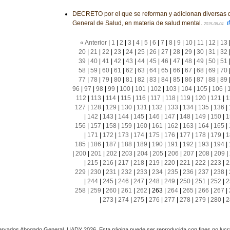
DECRETO por el que se reforman y adicionan diversas d
General de Salud, en materia de salud mental.
2015-06-04
« Anterior
|
1
|
2
|
3
|
4
|
5
|
6
|
7
|
8
|
9
|
10
|
11
|
12
|
13
20
|
21
|
22
|
23
|
24
|
25
|
26
|
27
|
28
|
29
|
30
|
31
|
32
39
|
40
|
41
|
42
|
43
|
44
|
45
|
46
|
47
|
48
|
49
|
50
|
51
58
|
59
|
60
|
61
|
62
|
63
|
64
|
65
|
66
|
67
|
68
|
69
|
70
77
|
78
|
79
|
80
|
81
|
82
|
83
|
84
|
85
|
86
|
87
|
88
|
89
96
|
97
|
98
|
99
|
100
|
101
|
102
|
103
|
104
|
105
|
106
|
112
|
113
|
114
|
115
|
116
|
117
|
118
|
119
|
120
|
121
|
1
127
|
128
|
129
|
130
|
131
|
132
|
133
|
134
|
135
|
136
|
|
142
|
143
|
144
|
145
|
146
|
147
|
148
|
149
|
150
|
1
156
|
157
|
158
|
159
|
160
|
161
|
162
|
163
|
164
|
165
|
|
171
|
172
|
173
|
174
|
175
|
176
|
177
|
178
|
179
|
1
185
|
186
|
187
|
188
|
189
|
190
|
191
|
192
|
193
|
194
|
|
200
|
201
|
202
|
203
|
204
|
205
|
206
|
207
|
208
|
209
|
|
215
|
216
|
217
|
218
|
219
|
220
|
221
|
222
|
223
|
2
229
|
230
|
231
|
232
|
233
|
234
|
235
|
236
|
237
|
238
|
|
244
|
245
|
246
|
247
|
248
|
249
|
250
|
251
|
252
|
2
258
|
259
|
260
|
261
|
262
|
263
|
264
|
265
|
266
|
267
|
|
273
|
274
|
275
|
276
|
277
|
278
|
279
|
280
|
2
rvados Abogado General, UADY 2026. Esta página puede ser reproducida con fines no lucra