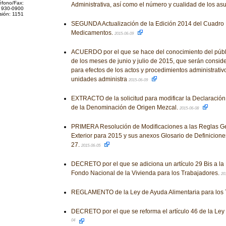
éfono/Fax:
Administrativa, así como el número y cualidad de los as
 930-0900
sión: 1151
SEGUNDA Actualización de la Edición 2014 del Cuadro 
Medicamentos.
2015-06-09
ACUERDO por el que se hace del conocimiento del públi
de los meses de junio y julio de 2015, que serán consi
para efectos de los actos y procedimientos administrativ
unidades administra
2015-06-09
EXTRACTO de la solicitud para modificar la Declaración
de la Denominación de Origen Mezcal.
2015-06-08
PRIMERA Resolución de Modificaciones a las Reglas G
Exterior para 2015 y sus anexos Glosario de Definiciones
27.
2015-06-05
DECRETO por el que se adiciona un artículo 29 Bis a la L
Fondo Nacional de la Vivienda para los Trabajadores.
20
REGLAMENTO de la Ley de Ayuda Alimentaria para los 
DECRETO por el que se reforma el artículo 46 de la Ley
04