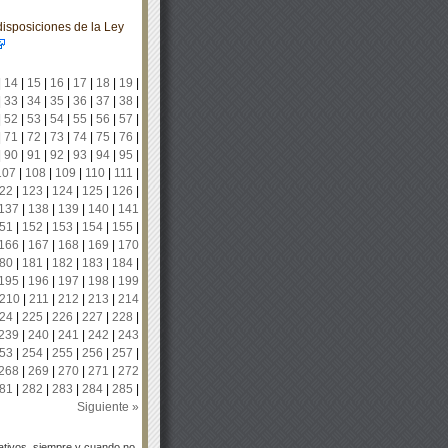
isposiciones de la Ley
|
14
|
15
|
16
|
17
|
18
|
19
|
|
33
|
34
|
35
|
36
|
37
|
38
|
|
52
|
53
|
54
|
55
|
56
|
57
|
|
71
|
72
|
73
|
74
|
75
|
76
|
|
90
|
91
|
92
|
93
|
94
|
95
|
107
|
108
|
109
|
110
|
111
|
22
|
123
|
124
|
125
|
126
|
137
|
138
|
139
|
140
|
141
51
|
152
|
153
|
154
|
155
|
166
|
167
|
168
|
169
|
170
80
|
181
|
182
|
183
|
184
|
195
|
196
|
197
|
198
|
199
210
|
211
|
212
|
213
|
214
24
|
225
|
226
|
227
|
228
|
239
|
240
|
241
|
242
|
243
53
|
254
|
255
|
256
|
257
|
268
|
269
|
270
|
271
|
272
81
|
282
|
283
|
284
|
285
|
Siguiente »
tivos, siempre y cuando no