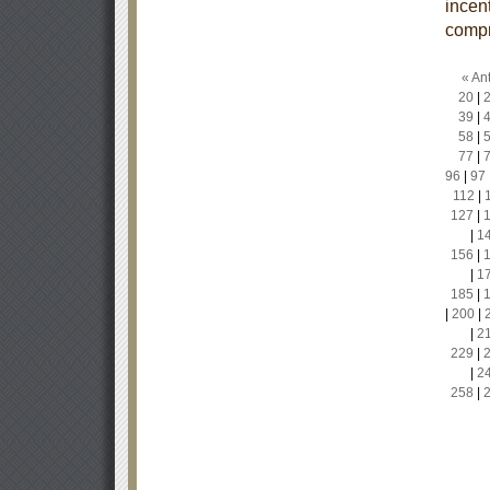
incen
compr
« Ant
20
|
39
|
58
|
77
|
96
|
97
112
|
127
|
|
1
156
|
|
1
185
|
|
200
|
|
2
229
|
|
2
258
|