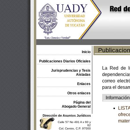
Publicacione
Inicio
Publicaciones Diarios Oficiales
La Red de In
Jurisprudencias y Tesis
dependencia
Aisladas
correo electr
Enlaces
para el desar
Otros enlaces
Información
Página del
Abogado General
LISTA
ofrec
Dirección de Asuntos Jurídicos
mater
Calle 57 No 491 A x 60 y
62
Col. Centro, C.P. 97000