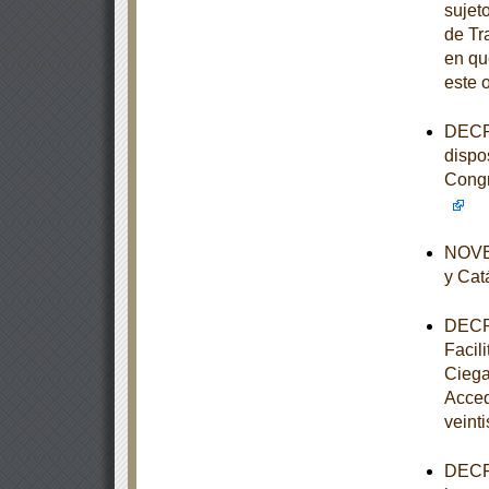
sujet
de Tr
en qu
este 
DECRE
dispo
Congr
NOVEN
y Cat
DECRE
Facil
Ciega
Acced
veinti
DECRE