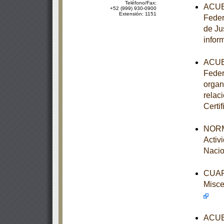
Teléfono/Fax:
ACUER
+52 (999) 930-0900
Extensión: 1151
Feder
de Ju
infor
ACUER
Feder
organ
relac
Certi
NORM
Activ
Nacio
CUART
Misce
ACUER