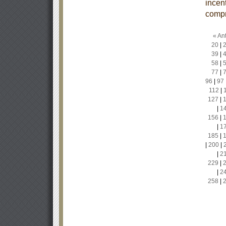
incen
compr
« Ant
20
|
39
|
58
|
77
|
96
|
97
112
|
127
|
|
1
156
|
|
1
185
|
|
200
|
|
2
229
|
|
2
258
|