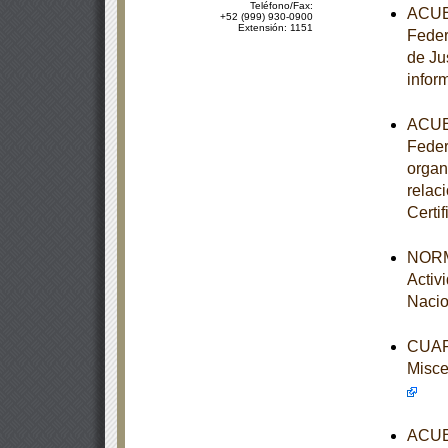
Teléfono/Fax:
ACUER
+52 (999) 930-0900
Extensión: 1151
Feder
de Ju
infor
ACUER
Feder
organ
relac
Certi
NORM
Activ
Nacio
CUART
Misce
ACUER