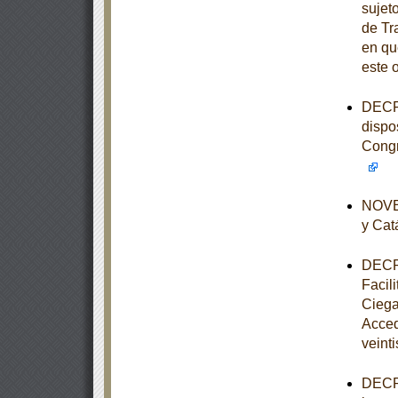
sujet
de Tr
en qu
este 
DECRE
dispo
Congr
NOVEN
y Cat
DECRE
Facil
Ciega
Acced
veinti
DECRE