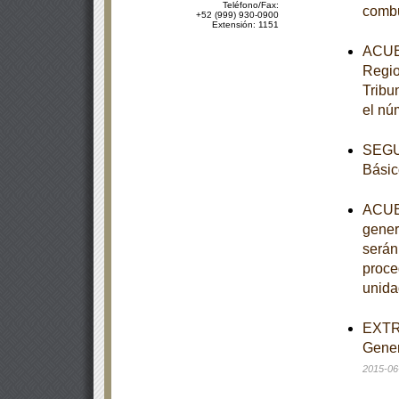
Teléfono/Fax:
combu
+52 (999) 930-0900
Extensión: 1151
ACUER
Regio
Tribu
el nú
SEGUN
Básic
ACUER
gener
serán
proce
unida
EXTRA
Gener
2015-06