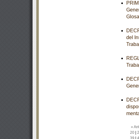
PRIME
Gener
Glosa
DECRE
del I
Traba
REGLA
Traba
DECRE
Gener
DECRE
dispo
menta
« Ant
20
|
39
|