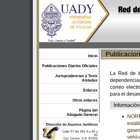
Publicacione
Inicio
Publicaciones Diarios Oficiales
La Red de In
Jurisprudencias y Tesis
dependencia
Aisladas
correo electr
Enlaces
para el desar
Otros enlaces
Información
Página del
Abogado General
NORM
estab
Dirección de Asuntos Jurídicos
gases
Calle 57 No 491 A x 60 y
62
vehíc
Col. Centro, C.P. 97000