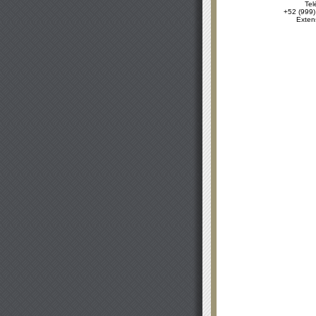
Tel
+52 (999)
Exten