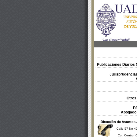
Publicaciones Diarios O
Jurisprudencias
Otros
Pá
Abogado 
Dirección de Asuntos 
Calle 57 No 49
Col. Centro, 