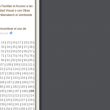
acilitar el Acceso a las
dad Visual o con Otras
Marrakech el veintisiete
incentivar el uso de
016-10-03
|
14
|
15
|
16
|
17
|
18
|
19
|
|
33
|
34
|
35
|
36
|
37
|
38
|
|
52
|
53
|
54
|
55
|
56
|
57
|
|
71
|
72
|
73
|
74
|
75
|
76
|
|
90
|
91
|
92
|
93
|
94
|
95
|
107
|
108
|
109
|
110
|
111
|
22
|
123
|
124
|
125
|
126
|
137
|
138
|
139
|
140
|
141
51
|
152
|
153
|
154
|
155
|
166
|
167
|
168
|
169
|
170
80
|
181
|
182
|
183
|
184
|
195
|
196
|
197
|
198
|
199
210
|
211
|
212
|
213
|
214
24
|
225
|
226
|
227
|
228
|
239
|
240
|
241
|
242
|
243
53
|
254
|
255
|
256
|
257
|