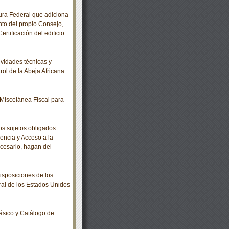
ra Federal que adiciona
nto del propio Consejo,
ertificación del edificio
idades técnicas y
ol de la Abeja Africana.
Miscelánea Fiscal para
s sujetos obligados
encia y Acceso a la
ecesario, hagan del
sposiciones de los
ral de los Estados Unidos
ásico y Catálogo de