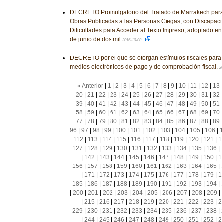
DECRETO Promulgatorio del Tratado de Marrakech para F
Obras Publicadas a las Personas Ciegas, con Discapaci
Dificultades para Acceder al Texto Impreso, adoptado en 
de junio de dos mil
2016-10-03
DECRETO por el que se otorgan estímulos fiscales para 
medios electrónicos de pago y de comprobación fiscal.
2
« Anterior
|
1
|
2
|
3
|
4
|
5
|
6
|
7
|
8
|
9
|
10
|
11
|
12
|
13
20
|
21
|
22
|
23
|
24
|
25
|
26
|
27
|
28
|
29
|
30
|
31
|
32
39
|
40
|
41
|
42
|
43
|
44
|
45
|
46
|
47
|
48
|
49
|
50
|
51
58
|
59
|
60
|
61
|
62
|
63
|
64
|
65
|
66
|
67
|
68
|
69
|
70
77
|
78
|
79
|
80
|
81
|
82
|
83
|
84
|
85
|
86
|
87
|
88
|
89
96
|
97
|
98
|
99
|
100
|
101
|
102
|
103
|
104
|
105
|
106
|
112
|
113
|
114
|
115
|
116
|
117
|
118
|
119
|
120
|
121
|
1
127
|
128
|
129
|
130
|
131
|
132
|
133
|
134
|
135
|
136
|
|
142
|
143
|
144
|
145
|
146
|
147
|
148
|
149
|
150
|
1
156
|
157
|
158
|
159
|
160
|
161
|
162
|
163
|
164
|
165
|
|
171
|
172
|
173
|
174
|
175
|
176
|
177
|
178
|
179
|
1
185
|
186
|
187
|
188
|
189
|
190
|
191
|
192
|
193
|
194
|
|
200
|
201
|
202
|
203
|
204
|
205
|
206
|
207
|
208
|
209
|
|
215
|
216
|
217
|
218
|
219
|
220
|
221
|
222
|
223
|
2
229
|
230
|
231
|
232
|
233
|
234
|
235
|
236
|
237
|
238
|
|
244
|
245
|
246
|
247
|
248
|
249
|
250
|
251
|
252
|
2