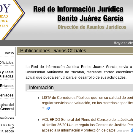
Hoy es:
Vie
Publicaciones Diarios Oficiales
Inicio
ficiales
La Red de Información Jurídica Benito Juárez García, envía a
 y Tesis
Universidad Autónoma de Yucatán, mediante correo electrónico,
Aisladas
actual que pueda ser útil para el desarrollo de sus actividades.
Enlaces
Información
 enlaces
LISTA de Corredores Públicos que, en su calidad de per
regular servicios de valuación, en las materias específi
gina del
General
06
Jurídicos
ACUERDO General del Pleno del Consejo de la Judicatu
al similar 36/2014 que regula los Centros de Justicia Pe
1 A x 60 y
62
acceso a la información y protección de datos.
2016-10-06
C.P. 97000