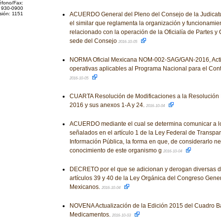
éfono/Fax:
 930-0900
sión: 1151
ACUERDO General del Pleno del Consejo de la Judicatu
el similar que reglamenta la organización y funcionamie
relacionado con la operación de la Oficialía de Partes y C
sede del Consejo
2016-10-05
NORMA Oficial Mexicana NOM-002-SAG/GAN-2016, Activ
operativas aplicables al Programa Nacional para el Contr
2016-10-05
CUARTA Resolución de Modificaciones a la Resolución 
2016 y sus anexos 1-A y 24.
2016-10-04
ACUERDO mediante el cual se determina comunicar a lo
señalados en el artículo 1 de la Ley Federal de Transpar
Información Pública, la forma en que, de considerarlo n
conocimiento de este organismo g
2016-10-04
DECRETO por el que se adicionan y derogan diversas di
artículos 39 y 40 de la Ley Orgánica del Congreso Gene
Mexicanos.
2016-10-04
NOVENA Actualización de la Edición 2015 del Cuadro B
Medicamentos.
2016-10-03