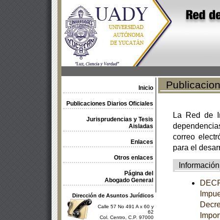
Publicacione
Inicio
Publicaciones Diarios Oficiales
La Red de In
Jurisprudencias y Tesis
dependencia
Aisladas
correo electr
Enlaces
para el desar
Otros enlaces
Información
Página del
Abogado General
DECRE
Impue
Dirección de Asuntos Jurídicos
Decre
Calle 57 No 491 A x 60 y
62
Impor
Col. Centro, C.P. 97000