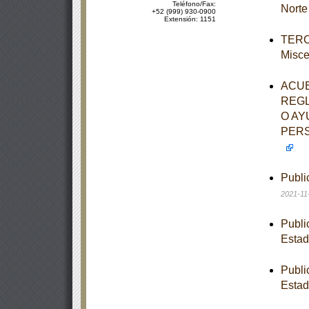
Teléfono/Fax:
Norte
+52 (999) 930-0900
Extensión: 1151
TERCE
Misce
ACUE
REGL
O AY
PERS
Publi
2021-11
Publi
Estad
Publi
Estad