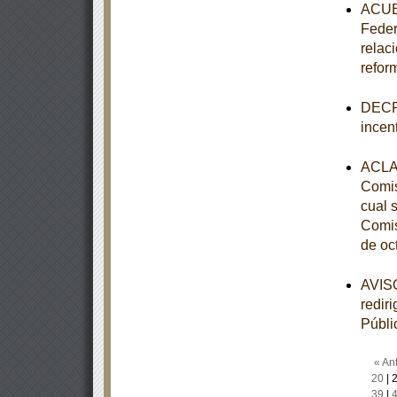
ACUER
Feder
relac
refor
DECRE
incen
ACLAR
Comis
cual 
Comis
de oc
AVISO
redir
Públi
« Ant
20
|
39
|