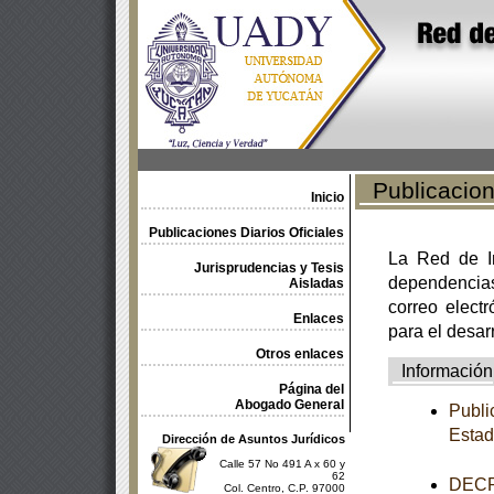
Publicacione
Inicio
Publicaciones Diarios Oficiales
La Red de In
Jurisprudencias y Tesis
dependencia
Aisladas
correo electr
Enlaces
para el desar
Otros enlaces
Información
Página del
Abogado General
Publi
Estad
Dirección de Asuntos Jurídicos
Calle 57 No 491 A x 60 y
62
DECRE
Col. Centro, C.P. 97000