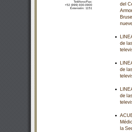
Teléfono/Fax:
del C
+52 (999) 930-0900
Extensión: 1151
Armon
Bruse
nuev
LINEA
de la
televi
LINEA
de la
televi
LINEA
de la
televi
ACUER
Médic
la Se