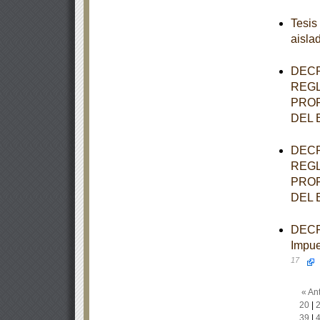
Tesis
aisla
DECR
REGL
PROF
DEL 
DECR
REGL
PROF
DEL 
DECRE
Impue
17
« Ant
20
|
39
|