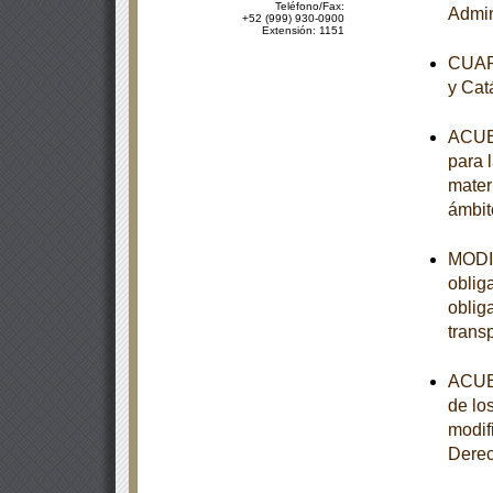
Teléfono/Fax:
Admin
+52 (999) 930-0900
Extensión: 1151
CUART
y Cat
ACUER
para 
mater
ámbit
MODIF
oblig
oblig
trans
ACUER
de lo
modif
Dere