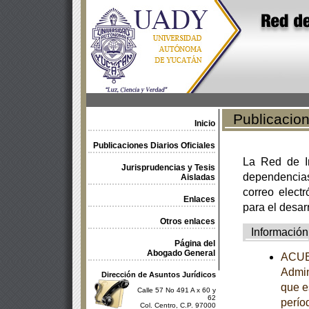
Publicacione
Inicio
Publicaciones Diarios Oficiales
La Red de In
Jurisprudencias y Tesis
dependencia
Aisladas
correo electr
Enlaces
para el desar
Otros enlaces
Información
Página del
Abogado General
ACUER
Admin
Dirección de Asuntos Jurídicos
que e
Calle 57 No 491 A x 60 y
62
perío
Col. Centro, C.P. 97000