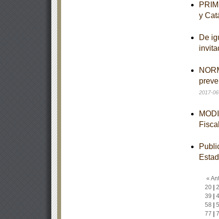
PRIME
y Cat
De ig
invit
NORMA
preve
2017-06
MODIF
Fisca
Publi
Esta
« Ant
20
|
39
|
58
|
77
|