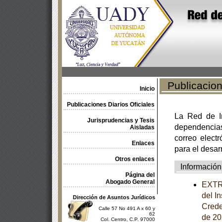
Publicacione
Inicio
Publicaciones Diarios Oficiales
La Red de In
Jurisprudencias y Tesis
dependencia
Aisladas
correo electr
Enlaces
para el desar
Otros enlaces
Información
Página del
Abogado General
EXTRA
del I
Dirección de Asuntos Jurídicos
Crede
Calle 57 No 491 A x 60 y
62
de 20
Col. Centro, C.P. 97000