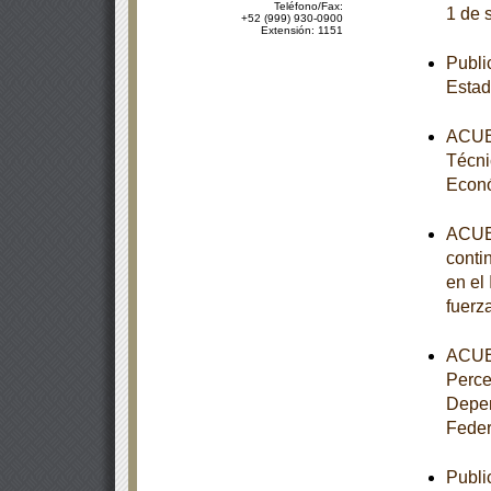
Teléfono/Fax:
1 de 
+52 (999) 930-0900
Extensión: 1151
Publi
Estad
ACUER
Técni
Econ
ACUER
conti
en el
fuerz
ACUER
Perce
Depen
Feder
Publi