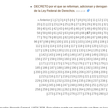
DECRETO por el que se reforman, adicionan y derogan 
de la Ley Federal de Derechos.
2019-12-09
« Anterior
|
1
|
2
|
3
|
4
|
5
|
6
|
7
|
8
|
9
|
10
|
11
|
12
|
13
20
|
21
|
22
|
23
|
24
|
25
|
26
|
27
|
28
|
29
|
30
|
31
|
32
39
|
40
|
41
|
42
|
43
|
44
|
45
|
46
|
47
|
48
|
49
|
50
|
51
58
|
59
|
60
|
61
|
62
|
63
|
64
|
65
|
66
|
67
|
68
|
69
|
70
77
|
78
|
79
|
80
|
81
|
82
|
83
|
84
|
85
|
86
|
87
|
88
|
89
96
|
97
|
98
|
99
|
100
|
101
|
102
|
103
|
104
|
105
|
106
|
112
|
113
|
114
|
115
|
116
|
117
|
118
|
119
|
120
|
121
|
1
127
|
128
|
129
|
130
|
131
|
132
|
133
|
134
|
135
|
136
|
|
142
|
143
|
144
|
145
|
146
|
147
|
148
|
149
|
150
|
1
156
|
157
|
158
|
159
|
160
|
161
|
162
|
163
|
164
|
165
|
|
171
|
172
|
173
|
174
|
175
|
176
|
177
|
178
|
179
|
1
185
|
186
|
187
|
188
|
189
|
190
|
191
|
192
|
193
|
194
|
|
200
|
201
|
202
|
203
|
204
|
205
|
206
|
207
|
208
|
209
|
|
215
|
216
|
217
|
218
|
219
|
220
|
221
|
222
|
223
|
2
229
|
230
|
231
|
232
|
233
|
234
|
235
|
236
|
237
|
238
|
|
244
|
245
|
246
|
247
|
248
|
249
|
250
|
251
|
252
|
2
258
|
259
|
260
|
261
|
262
|
263
|
264
|
265
|
266
|
267
|
|
273
|
274
|
275
|
276
|
277
|
278
|
279
|
280
|
2
rvados Abogado General, UADY 2026. Esta página puede ser reproducida con fines no lucra