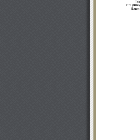
Tel
+52 (999)
Exten