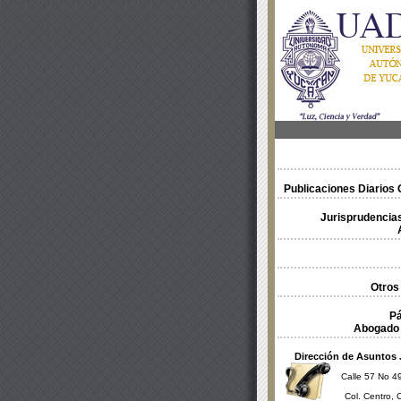
Publicaciones Diarios O
Jurisprudencias
Otros
Pá
Abogado 
Dirección de Asuntos 
Calle 57 No 49
Col. Centro, 