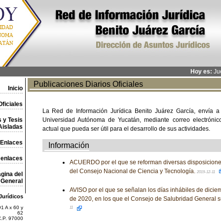
Hoy es:
Jue
Publicaciones Diarios Oficiales
Inicio
ficiales
La Red de Información Jurídica Benito Juárez García, envía a
 y Tesis
Universidad Autónoma de Yucatán, mediante correo electrónico,
Aisladas
actual que pueda ser útil para el desarrollo de sus actividades.
Enlaces
Información
 enlaces
ACUERDO por el que se reforman diversas disposiciones
del Consejo Nacional de Ciencia y Tecnología.
2019-12-11
gina del
General
AVISO por el que se señalan los días inhábiles de dici
Jurídicos
de 2020, en los que el Consejo de Salubridad General 
1 A x 60 y
11
62
C.P. 97000