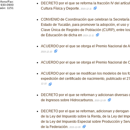
éfono/Fax:
DECRETO por el que se reforma la fracción IV del artícu
 930-0900
sión: 1151
Cultura Física y Deporte.
2019-12-11
CONVENIO de Coordinación que celebran la Secretaría 
Estado de Yucatán, para promover la adopción, el uso y la
Clave Única de Registro de Población (CURP), entre los 
de Educación de dicha en
2019-12-11
ACUERDO por el que se otorga el Premio Nacional de Art
2019-12-10
ACUERDO por el que se otorga el Premio Nacional de 
ACUERDO por el que se modifican los modelos de los fo
expedición del certificado de nacimiento, publicado el 
12-10
DECRETO por el que se reforman y adicionan diversas d
de Ingresos sobre Hidrocarburos.
2019-12-09
DECRETO por el que se reforman, adicionan y derogan 
de la Ley del Impuesto sobre la Renta, de la Ley del Imp
de la Ley del Impuesto Especial sobre Producción y Serv
de la Federación.
2019-12-09