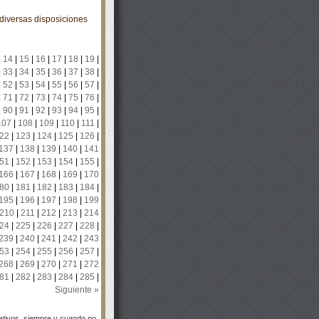
diversas disposiciones
|
14
|
15
|
16
|
17
|
18
|
19
|
|
33
|
34
|
35
|
36
|
37
|
38
|
|
52
|
53
|
54
|
55
|
56
|
57
|
|
71
|
72
|
73
|
74
|
75
|
76
|
|
90
|
91
|
92
|
93
|
94
|
95
|
107
|
108
|
109
|
110
|
111
|
22
|
123
|
124
|
125
|
126
|
137
|
138
|
139
|
140
|
141
51
|
152
|
153
|
154
|
155
|
166
|
167
|
168
|
169
|
170
80
|
181
|
182
|
183
|
184
|
195
|
196
|
197
|
198
|
199
210
|
211
|
212
|
213
|
214
24
|
225
|
226
|
227
|
228
|
239
|
240
|
241
|
242
|
243
53
|
254
|
255
|
256
|
257
|
268
|
269
|
270
|
271
|
272
81
|
282
|
283
|
284
|
285
|
Siguiente »
tivos, siempre y cuando no