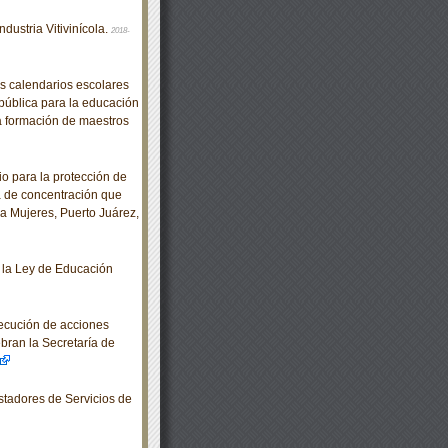
ustria Vitivinícola.
2018-
 calendarios escolares
epública para la educación
a formación de maestros
 para la protección de
a de concentración que
a Mujeres, Puerto Juárez,
 la Ley de Educación
jecución de acciones
bran la Secretaría de
tadores de Servicios de