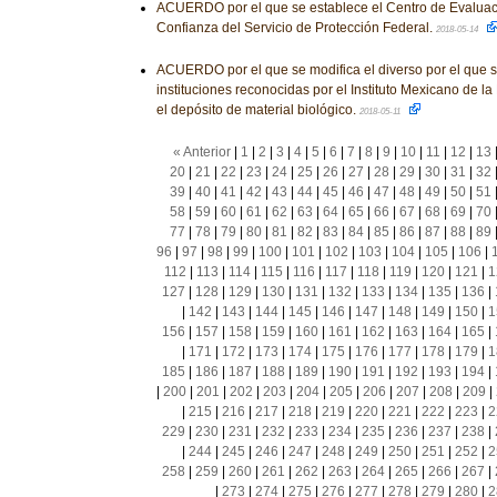
ACUERDO por el que se establece el Centro de Evaluaci
Confianza del Servicio de Protección Federal.
2018-05-14
ACUERDO por el que se modifica el diverso por el que se
instituciones reconocidas por el Instituto Mexicano de la
el depósito de material biológico.
2018-05-11
« Anterior
|
1
|
2
|
3
|
4
|
5
|
6
|
7
|
8
|
9
|
10
|
11
|
12
|
13
20
|
21
|
22
|
23
|
24
|
25
|
26
|
27
|
28
|
29
|
30
|
31
|
32
39
|
40
|
41
|
42
|
43
|
44
|
45
|
46
|
47
|
48
|
49
|
50
|
51
58
|
59
|
60
|
61
|
62
|
63
|
64
|
65
|
66
|
67
|
68
|
69
|
70
77
|
78
|
79
|
80
|
81
|
82
|
83
|
84
|
85
|
86
|
87
|
88
|
89
96
|
97
|
98
|
99
|
100
|
101
|
102
|
103
|
104
|
105
|
106
|
112
|
113
|
114
|
115
|
116
|
117
|
118
|
119
|
120
|
121
|
1
127
|
128
|
129
|
130
|
131
|
132
|
133
|
134
|
135
|
136
|
|
142
|
143
|
144
|
145
|
146
|
147
|
148
|
149
|
150
|
1
156
|
157
|
158
|
159
|
160
|
161
|
162
|
163
|
164
|
165
|
|
171
|
172
|
173
|
174
|
175
|
176
|
177
|
178
|
179
|
1
185
|
186
|
187
|
188
|
189
|
190
|
191
|
192
|
193
|
194
|
|
200
|
201
|
202
|
203
|
204
|
205
|
206
|
207
|
208
|
209
|
|
215
|
216
|
217
|
218
|
219
|
220
|
221
|
222
|
223
|
2
229
|
230
|
231
|
232
|
233
|
234
|
235
|
236
|
237
|
238
|
|
244
|
245
|
246
|
247
|
248
|
249
|
250
|
251
|
252
|
2
258
|
259
|
260
|
261
|
262
|
263
|
264
|
265
|
266
|
267
|
|
273
|
274
|
275
|
276
|
277
|
278
|
279
|
280
|
2