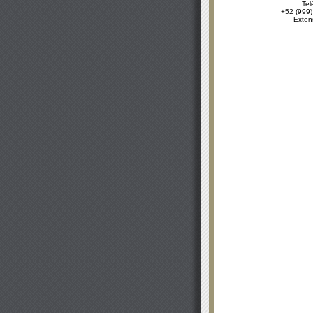
Tel
+52 (999)
Exten