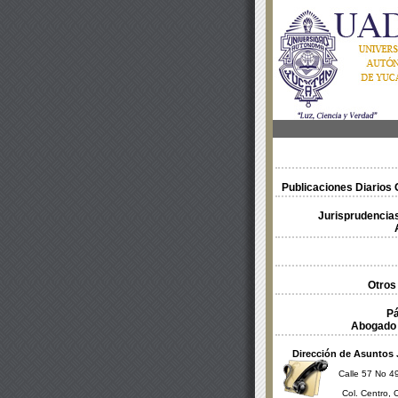
Publicaciones Diarios O
Jurisprudencias
Otros
Pá
Abogado 
Dirección de Asuntos 
Calle 57 No 49
Col. Centro, 