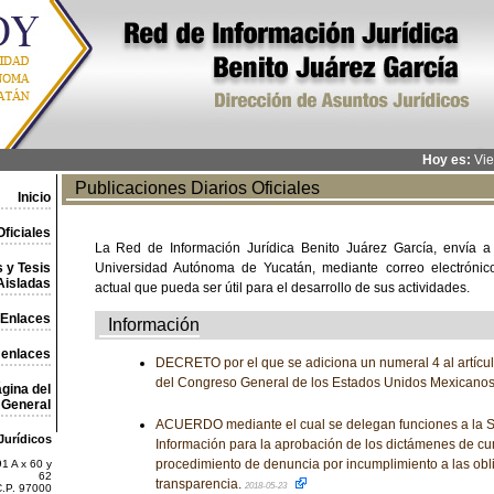
Hoy es:
Vie
Publicaciones Diarios Oficiales
Inicio
ficiales
La Red de Información Jurídica Benito Juárez García, envía a
 y Tesis
Universidad Autónoma de Yucatán, mediante correo electrónico,
Aisladas
actual que pueda ser útil para el desarrollo de sus actividades.
Enlaces
Información
 enlaces
DECRETO por el que se adiciona un numeral 4 al artícul
del Congreso General de los Estados Unidos Mexicano
gina del
General
ACUERDO mediante el cual se delegan funciones a la Se
Jurídicos
Información para la aprobación de los dictámenes de cu
procedimiento de denuncia por incumplimiento a las obl
1 A x 60 y
62
transparencia.
2018-05-23
C.P. 97000