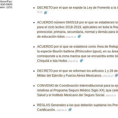
éfono/Fax:
 930-0900
sión: 1151
DECRETO por el que se expide la Ley de Fomento a la Ind
05-23
ACUERDO número 09/05/18 por el que se establecen los
para el ciclo lectivo 2018-2019, aplicables en toda la R
preescolar, primaria, secundaria, normal y demás para l
de educación básic
2018-05-22
ACUERDO por el que se establece como Área de Refugio
la especie tiburón ballena (Rhincodon typus), en su áre
corresponde a la zona marina que se encuentra entre Isl
Chiquilá e Isla Holbo
2018-05-22
DECRETO por el que se reforman los artículos 1 y 28 de
Militar del Ejército y Fuerza Aérea Mexicanos.
2018-05-22
CONVENIO de Coordinación Interinstitucional para la e
relativas al Programa Seguro Médico Siglo XXI, que cele
Salud y el Instituto Mexicano del Seguro Social.
2018-05-14
REGLAS Generales a las que deberán sujetarse los Pres
Certificación.
2018-05-14