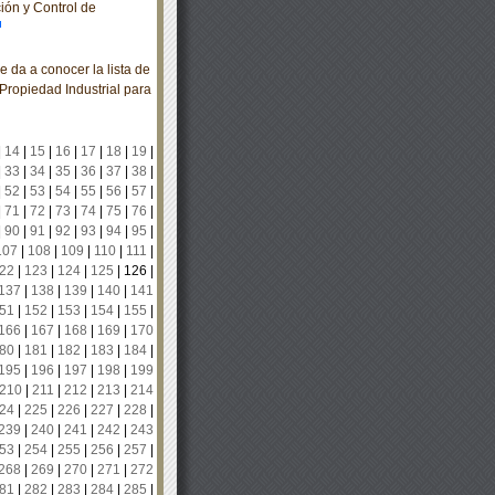
ón y Control de
 da a conocer la lista de
 Propiedad Industrial para
|
14
|
15
|
16
|
17
|
18
|
19
|
|
33
|
34
|
35
|
36
|
37
|
38
|
|
52
|
53
|
54
|
55
|
56
|
57
|
|
71
|
72
|
73
|
74
|
75
|
76
|
|
90
|
91
|
92
|
93
|
94
|
95
|
107
|
108
|
109
|
110
|
111
|
22
|
123
|
124
|
125
|
126
|
137
|
138
|
139
|
140
|
141
51
|
152
|
153
|
154
|
155
|
166
|
167
|
168
|
169
|
170
80
|
181
|
182
|
183
|
184
|
195
|
196
|
197
|
198
|
199
210
|
211
|
212
|
213
|
214
24
|
225
|
226
|
227
|
228
|
239
|
240
|
241
|
242
|
243
53
|
254
|
255
|
256
|
257
|
268
|
269
|
270
|
271
|
272
81
|
282
|
283
|
284
|
285
|