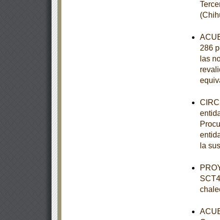
Terce
(Chih
ACUER
286 p
las n
revali
equiv
CIRCU
entid
Procu
entid
la su
PROY
SCT4-
chale
ACUER