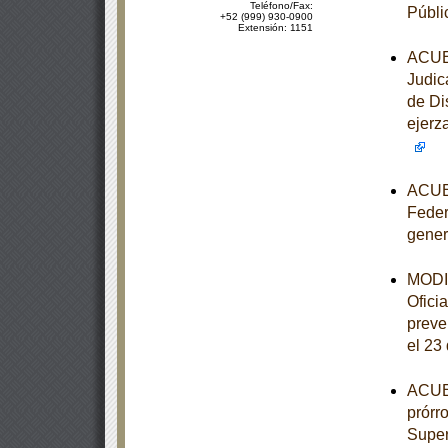
Teléfono/Fax:
Públi
+52 (999) 930-0900
Extensión: 1151
ACUER
Judic
de Di
ejerz
ACUER
Feder
gener
MODIF
Ofici
preve
el 23
ACUER
prórr
Super