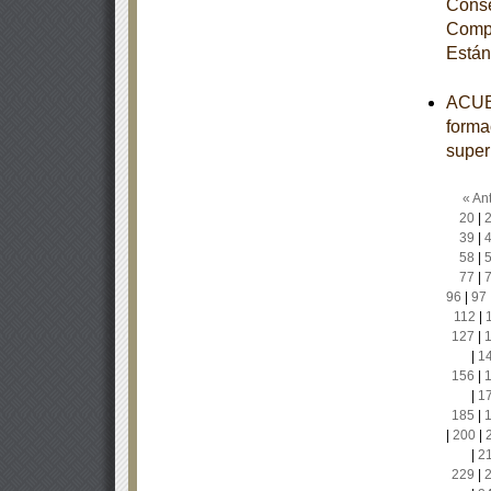
Conse
Compe
Están
ACUER
forma
super
« Ant
20
|
39
|
58
|
77
|
96
|
97
112
|
127
|
|
1
156
|
|
1
185
|
|
200
|
|
2
229
|