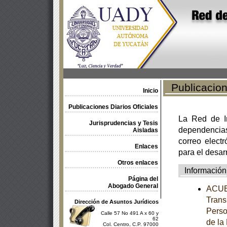
Publicacione
Inicio
Publicaciones Diarios Oficiales
La Red de In
Jurisprudencias y Tesis
dependencia
Aisladas
correo electr
Enlaces
para el desar
Otros enlaces
Información
Página del
Abogado General
ACUER
Trans
Dirección de Asuntos Jurídicos
Perso
Calle 57 No 491 A x 60 y
62
de la
Col. Centro, C.P. 97000