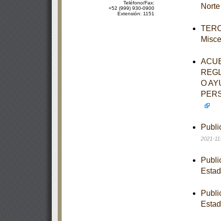
Teléfono/Fax:
Norte
+52 (999) 930-0900
Extensión: 1151
TERCE
Misce
ACUE
REGL
O AY
PERS
Publi
2021-11
Publi
Estad
Publi
Estad