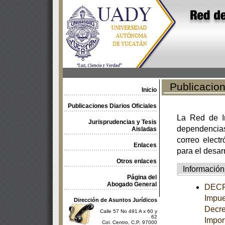
Publicacione
Inicio
Publicaciones Diarios Oficiales
La Red de In
Jurisprudencias y Tesis
dependencia
Aisladas
correo electr
Enlaces
para el desar
Otros enlaces
Información
Página del
Abogado General
DECRE
Impue
Dirección de Asuntos Jurídicos
Decre
Calle 57 No 491 A x 60 y
62
Impor
Col. Centro, C.P. 97000