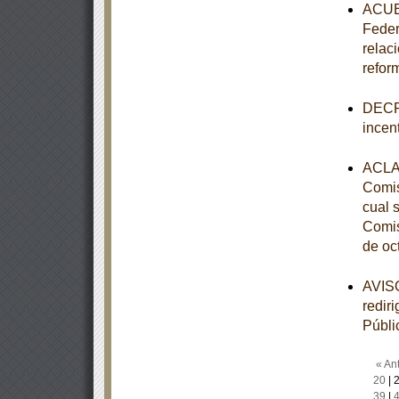
ACUER
Feder
relac
refor
DECRE
incen
ACLAR
Comis
cual 
Comis
de oc
AVISO
redir
Públi
« Ant
20
|
39
|